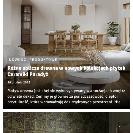
NOWOŚCI PRODUKTOWE
Różne oblicza drewna w nowych kolekcjach płytek
Ceramiki Paradyż
19 grudnia 2022
Motyw drewna jest chętnie wykorzystywany w aranżacjach wnętrz
od wielu dekad. Cenimy je głównie za ponadczasowość, ciepło i
przytulność, którą wprowadzają do urządzanych przestrzeni. Nie
mogło go zabraknąć wśród nowości od Ceramiki Paradyż. W
kolekcjach Trueland, Freelan...