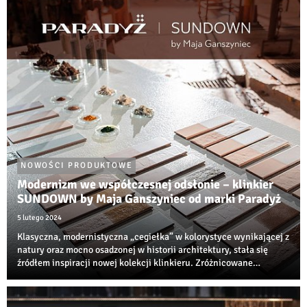
NOWOŚCI PRODUKTOWE
Modernizm we współczesnej odsłonie – klinkier
SUNDOWN by Maja Ganszyniec od marki Paradyż
5 lutego 2024
Klasyczna, modernistyczna „cegiełka” w kolorystyce wynikającej z
natury oraz mocno osadzonej w historii architektury, stała się
źródłem inspiracji nowej kolekcji klinkieru. Zróżnicowane
struktury i odcienie dają szerokie możliwości aranżacyjne zarówno
we wnętrzach, jak i...