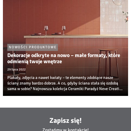
NOWOŚCI PRODUKTOWE
Dekoracje odkryte na nowo – małe formaty, które
odmienią twoje wnętrze
29 lipca 2022
Plakaty, zdjęcia a nawet kwiaty – te elementy zdobiące nasze
ściany znamy bardzo dobrze. A co, gdyby ściana stała się ozdobą
sama w sobie? Najnowsza kolekcja Ceramiki Paradyż Neve Creative
by Maja Ganszyniec redefiniuje dobrze znane nam ujęcie dekoracji,
dając upust nasz...
Zapisz się!
Zostańmy w kontakcie!