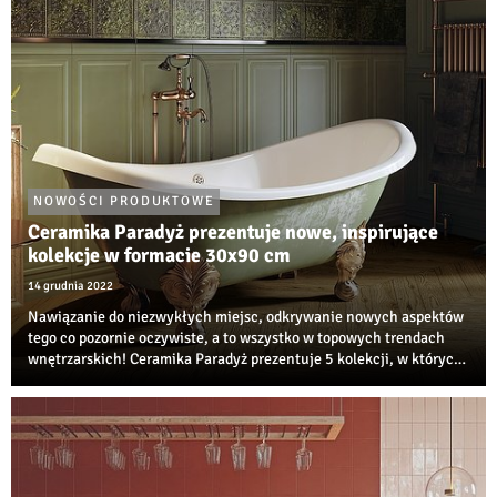
NOWOŚCI PRODUKTOWE
Ceramika Paradyż prezentuje nowe, inspirujące
kolekcje w formacie 30x90 cm
14 grudnia 2022
Nawiązanie do niezwykłych miejsc, odkrywanie nowych aspektów
tego co pozornie oczywiste, a to wszystko w topowych trendach
wnętrzarskich! Ceramika Paradyż prezentuje 5 kolekcji, w których
połączenie spektakularnych zjawisk natury oraz działalności
człowieka czerpiącego z...