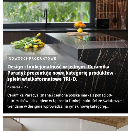
NOWOŚCI PRODUKTOWE
Design i funkcjonalność w jednym. Ceramika
Paradyż prezentuje nową kategorię produktów -
spieki wielkoformatowe TRI-D.
23 marca 2023
Ceramika Paradyż, znana i ceniona polska marka z ponad 30-
letnim doświadczeniem w łączeniu funkcjonalności ze światowymi
trendami w designie wprowadza na rynek nową kategorię
produktów - spieki wielkoformatowe TRI-D.