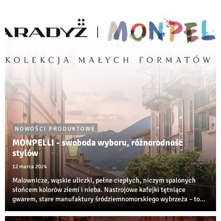
otrzymujemy znacznie większe moż...
NOWOŚCI PRODUKTOWE
MONPELLI - swoboda wyboru, różnorodność
stylów
12 marca 2024
Malownicze, wąskie uliczki, pełne ciepłych, niczym spalonych
słońcem kolorów ziemi i nieba. Nastrojowe kafejki tętniące
gwarem, stare manufaktury śródziemnomorskiego wybrzeża – to
wszystko skłania nas do stworzenia własnej oazy spokojnego
wnętrza w stylu MONPELLI.