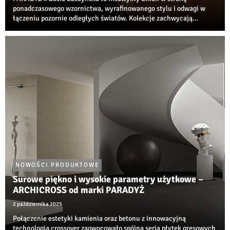
ponadczasowego wzornictwa, wyrafinowanego stylu i odwagi w
łączeniu pozornie odległych światów. Kolekcje zachwycają
wyjątkowym połączeniem nonszalanckiej elegancji, szczypty retro
oraz inspiracji estetyką lat 60. i 70...
NOWOŚCI PRODUKTOWE
Surowe piękno i wysokie parametry użytkowe –
ARCHICROSS od marki PARADYŻ
2 października 2025
Połączenie estetyki kamienia oraz betonu z innowacyjną
technologią crossover zaowocowało spójną serią płytek gresowych