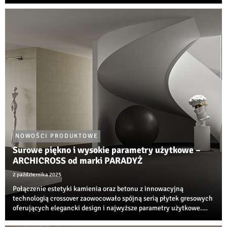
wyjątkowym połączeniem nonszalanckiej elegancji, szczypty retro
oraz inspiracji estetyką lat 60. i 70...
NOWOŚCI PRODUKTOWE
Surowe piękno i wysokie parametry użytkowe –
ARCHICROSS od marki PARADYŻ
2 października 2025
Połączenie estetyki kamienia oraz betonu z innowacyjną
technologią crossover zaowocowało spójną serią płytek gresowych
oferujących elegancki design i najwyższe parametry użytkowe.
Niezwykła propozycja od Ceramiki Paradyż do nowoczesnych,