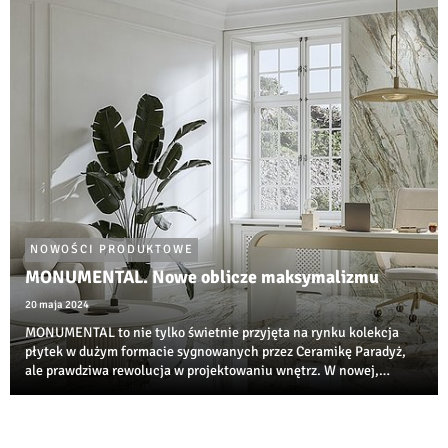
NOWOŚCI PRODUKTOWE
MONUMENTAL. Nowe oblicze maksymalizmu
20 maja 2024
MONUMENTAL to nie tylko świetnie przyjęta na rynku kolekcja
płytek w dużym formacie sygnowanych przez Ceramikę Paradyż,
ale prawdziwa rewolucja w projektowaniu wnętrz. W nowej,
wzbogaconej odsłonie, poprzez różnorodność wymiarów i grafik,
otrzymujemy znacznie większe moż...