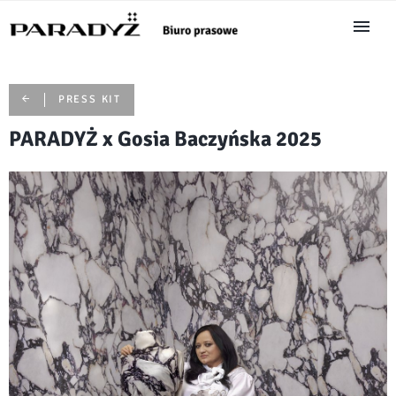
PRESS KIT
PARADYŻ x Gosia Baczyńska 2025