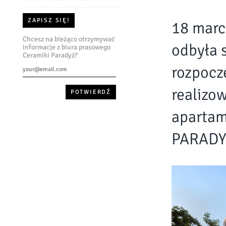
ZAPISZ SIĘ!
18 marc
Chcesz na bieżąco otrzymywać
odbyła 
informacje z biura prasowego
Ceramiki Paradyż?
rozpocz
realizo
apartam
PARADYŻ