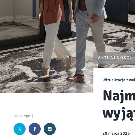
AKTUALNOŚCI
Wizualizacja z w
Najm
wyją
Udostępnij
20 marca 2026