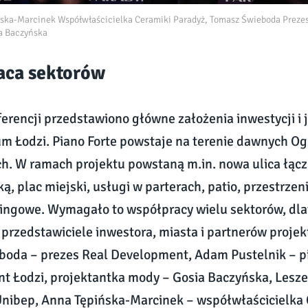
ńska-Marcinek Współwłaścicielka Ceramiki Paradyż, Tomasz Świeboda Preze
a Baczyńska
aca sektorów
erencji przedstawiono główne założenia inwestycji i j
um Łodzi. Piano Forte powstaje na terenie dawnych O
h. W ramach projektu powstaną m.in. nowa ulica łącz
ą, plac miejski, usługi w parterach, patio, przestrze
ingowe. Wymagało to współpracy wielu sektorów, dla
i przedstawiciele inwestora, miasta i partnerów projek
boda – prezes Real Development, Adam Pustelnik – p
t Łodzi, projektantka mody – Gosia Baczyńska, Lesze
nibep, Anna Tępińska-Marcinek – współwłaścicielka 