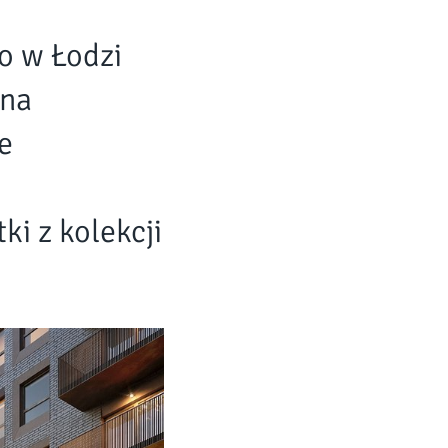
o w Łodzi
ona
e
i z kolekcji