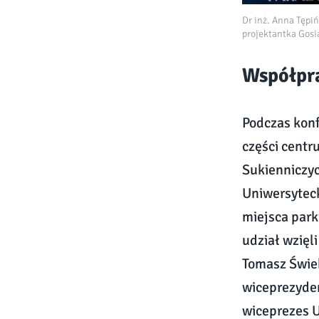
Dr inż. Anna Tępi
projektantka Gosi
Współpr
Podczas konf
części centr
Sukienniczyc
Uniwersyteck
miejsca park
udział wzięl
Tomasz Świe
wiceprezyden
wiceprezes U