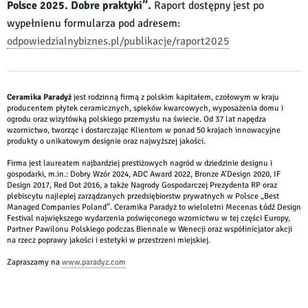
Polsce 2025. Dobre praktyki”.
Raport dostępny jest po
wypełnienu formularza pod adresem:
odpowiedzialnybiznes.pl/publikacje/raport2025
Ceramika Paradyż
jest rodzinną firmą z polskim kapitałem, czołowym w kraju
producentem płytek ceramicznych, spieków kwarcowych, wyposażenia domu i
ogrodu oraz wizytówką polskiego przemysłu na świecie. Od 37 lat napędza
wzornictwo, tworząc i dostarczając Klientom w ponad 50 krajach innowacyjne
produkty o unikatowym designie oraz najwyższej jakości.
Firma jest laureatem najbardziej prestiżowych nagród w dziedzinie designu i
gospodarki, m.in.: Dobry Wzór 2024, ADC Award 2022, Bronze A’Design 2020, IF
Design 2017, Red Dot 2016, a także Nagrody Gospodarczej Prezydenta RP oraz
plebiscytu najlepiej zarządzanych przedsiębiorstw prywatnych w Polsce „Best
Managed Companies Poland”. Ceramika Paradyż to wieloletni Mecenas Łódź Design
Festival największego wydarzenia poświęconego wzornictwu w tej części Europy,
Partner Pawilonu Polskiego podczas Biennale w Wenecji oraz współinicjator akcji
na rzecz poprawy jakości i estetyki w przestrzeni miejskiej.
Zapraszamy na
www.paradyz.com