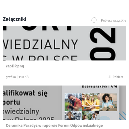
Załączniki
Pobierz wszystkie
rapDP.png
grafika
|
110 KB
Pobierz
Ceramika Paradyż w raporcie Forum Odpowiedzialnego