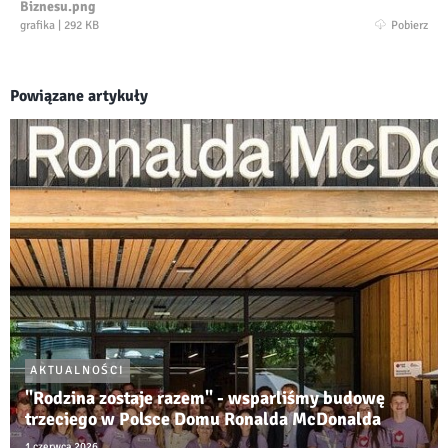
Biznesu.png
grafika
|
292 KB
Pobierz
Powiązane artykuły
AKTUALNOŚCI
"Rodzina zostaje razem" - wsparliśmy budowę
trzeciego w Polsce Domu Ronalda McDonalda
1 czerwca 2026