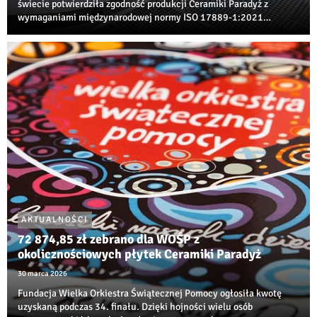
świecie potwierdziła zgodność produkcji Ceramiki Paradyż z
wymaganiami międzynarodowej normy ISO 17889‑1:2021
dotyczącej zrównoważonego rozwoju w branży ceramicznej.
AKTUALNOŚCI
72 874,85 zł zebrano dla WOŚP z
okolicznościowych płytek Ceramiki Paradyż
30 marca 2026
Fundacja Wielka Orkiestra Świątecznej Pomocy ogłosiła kwotę
uzyskaną podczas 34. finału. Dzięki hojności wielu osób