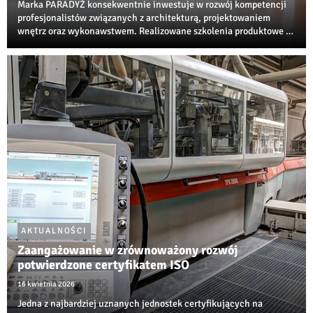
Marka PARADYŻ konsekwentnie inwestuje w rozwój kompetencji
profesjonalistów związanych z architekturą, projektowaniem
wnętrz oraz wykonawstwem. Realizowane szkolenia produktowe i
techniczne są jedną z najbardziej rozpoznawalnych inicjatyw
edukacyjnych w branży ceramiczne...
AKTUALNOŚCI
Zaangażowanie w zrównoważony rozwój
potwierdzone certyfikatem ISO
16 kwietnia 2026
Jedna z najbardziej uznanych jednostek certyfikujących na