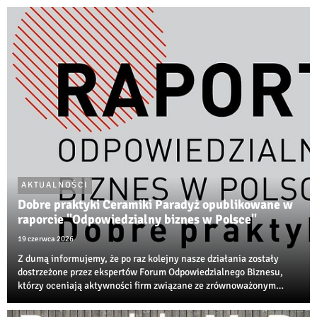
AKTUALNOŚCI
Dobre praktyki Ceramiki Paradyż opublikowane w
raporcie "Odpowiedzialny biznes w Polsce"
19 czerwca 2026
Z dumą informujemy, że po raz kolejny nasze działania zostały
dostrzeżone przez ekspertów Forum Odpowiedzialnego Biznesu,
którzy oceniają aktywności firm związane ze zrównoważonym
rozwojem, transformacją środowiskową i społeczną
odpowiedzialnością biznesu.