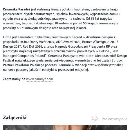
Ceramika Paradyż
jest rodzinną firmą z polskim kapitałem, czołowym w kraju
producentem płytek ceramicznych, spieków kwarcowych, wyposażenia domu i
ogrodu oraz wizytówką polskiego przemysłu na świecie. Od 36 lat napędza
wzornictwo, tworząc i dostarczając Klientom w ponad 50 krajach innowacyjne
produkty o unikatowym designie oraz najwyższej jakości.
Firma jest laureatem najbardziej prestiżowych nagród w dziedzinie designu i
gospodarki, m.in.: Dobry Wzór 2024, ADC Award 2022, Bronze A’Design 2020, IF
Design 2017, Red Dot 2016, a także Nagrody Gospodarczej Prezydenta RP oraz
plebiscytu najlepiej zarządzanych przedsiębiorstw prywatnych w Polsce „Best
Managed Companies Poland”. Ceramika Paradyż to wieloletni Mecenas Łódź Design
Festival największego wydarzenia poświęconego wzornictwu w tej części Europy,
Partner Pawilonu Polskiego podczas Biennale w Wenecji oraz współinicjator akcji
na rzecz poprawy jakości i estetyki w przestrzeni miejskiej.
Zapraszamy na
www.paradyz.com
Załączniki
Pobierz wszystkie