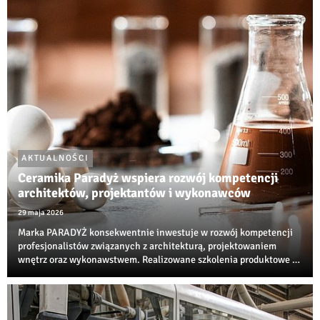
AKTUALNOŚCI
Ceramika Paradyż wspiera rozwój kompetencji
architektów, projektantów i wykonawców
29 maja 2026
Marka PARADYŻ konsekwentnie inwestuje w rozwój kompetencji
profesjonalistów związanych z architekturą, projektowaniem
wnętrz oraz wykonawstwem. Realizowane szkolenia produktowe i
techniczne są jedną z najbardziej rozpoznawalnych inicjatyw
edukacyjnych w branży ceramiczne...