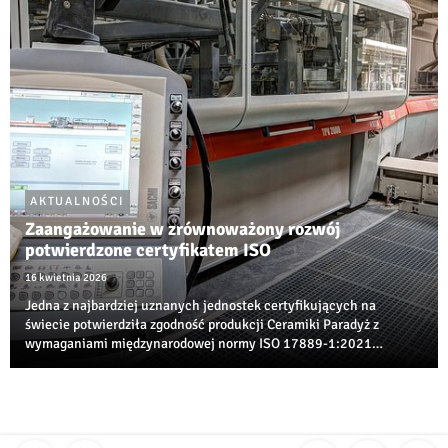
AKTUALNOŚCI
Zaangażowanie w zrównoważony rozwój
potwierdzone certyfikatem ISO
16 kwietnia 2026
Jedna z najbardziej uznanych jednostek certyfikujących na
świecie potwierdziła zgodność produkcji Ceramiki Paradyż z
wymaganiami międzynarodowej normy ISO 17889‑1:2021
dotyczącej zrównoważonego rozwoju w branży ceramicznej.