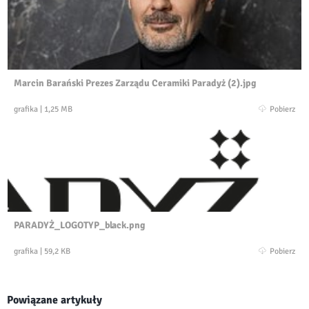
Marcin Barański Prezes Zarządu Ceramiki Paradyż (2).jpg
grafika
|
1,25 MB
Pobierz
PARADYŻ_LOGOTYP_black.png
grafika
|
59,2 KB
Pobierz
Powiązane artykuły