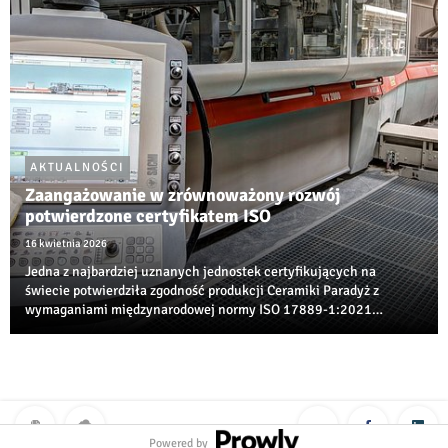
AKTUALNOŚCI
Zaangażowanie w zrównoważony rozwój
potwierdzone certyfikatem ISO
16 kwietnia 2026
Jedna z najbardziej uznanych jednostek certyfikujących na
świecie potwierdziła zgodność produkcji Ceramiki Paradyż z
wymaganiami międzynarodowej normy ISO 17889‑1:2021
dotyczącej zrównoważonego rozwoju w branży ceramicznej.
Powered by