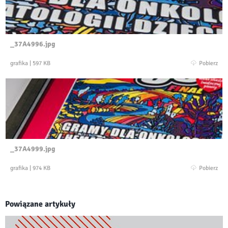
_37A4996.jpg
grafika
|
597 KB
Pobierz
_37A4999.jpg
grafika
|
974 KB
Pobierz
Powiązane artykuły