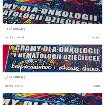
_37A4992.jpg
grafika
|
1,06 MB
Pobierz
_37A5000.jpg
grafika
|
685 KB
Pobierz