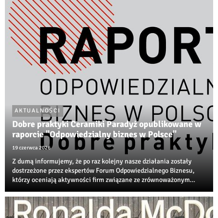
AKTUALNOŚCI
Dobre praktyki Ceramiki Paradyż opublikowane w
raporcie "Odpowiedzialny biznes w Polsce"
19 czerwca 2026
Z dumą informujemy, że po raz kolejny nasze działania zostały
dostrzeżone przez ekspertów Forum Odpowiedzialnego Biznesu,
którzy oceniają aktywności firm związane ze zrównoważonym
rozwojem, transformacją środowiskową i społeczną
odpowiedzialnością biznesu.