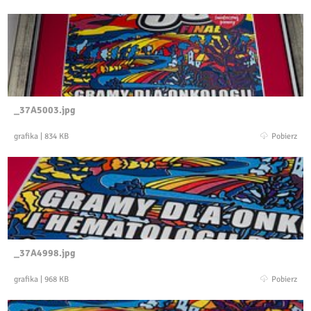
_37A5003.jpg
grafika
|
834 KB
Pobierz
_37A4998.jpg
grafika
|
968 KB
Pobierz