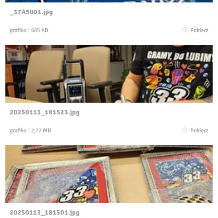
_37A5001.jpg
grafika
|
605 KB
Pobierz
20250113_181523.jpg
grafika
|
2,72 MB
Pobierz
20250113_181501.jpg