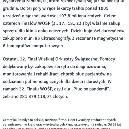
wydarzenia zamknięte, które rozpoczynają się już na początku
grudnia. Do tej pory w ręce lekarzy trafiło ponad 1005
urządzeń o łącznej wartości 107,8 miliona złotych. Celem
czterech Finałów WOŚP (3., 17., 18., 23.) był właśnie zakup
sprzętu dla klinik onkologicznych. Dzięki hojności darczyńców
zakupiono m.in. 93 ultrasonografy, 3 rezonanse magnetyczne i
6 tomografów komputerowych.
Ostatni, 32. Finał Wielkiej Orkiestry Świątecznej Pomocy
dedykowany był zakupowi sprzętu do diagnozowania,
monitorowania i rehabilitacji chorób płuc pacjentów na
oddziałach pulmonologicznych dla dzieci i dorosłych. W
ramach 32. Finału WOŚP, czyli dla „Płuc po pandemii”,
zebrano 281 879 118,07 złotych.
Ceramika Paradyż to polska, rodzinna firma. Lider i wiodący producent płytek
ceramicznych w kraju oraz wizytówka polskiego przemysłu na świecie. Od 35 lat