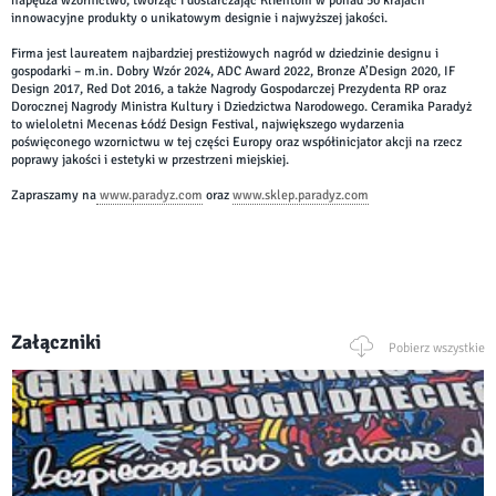
napędza wzornictwo, tworząc i dostarczając Klientom w ponad 50 krajach
innowacyjne produkty o unikatowym designie i najwyższej jakości.
Firma jest laureatem najbardziej prestiżowych nagród w dziedzinie designu i
gospodarki – m.in. Dobry Wzór 2024, ADC Award 2022, Bronze A’Design 2020, IF
Design 2017, Red Dot 2016, a także Nagrody Gospodarczej Prezydenta RP oraz
Dorocznej Nagrody Ministra Kultury i Dziedzictwa Narodowego. Ceramika Paradyż
to wieloletni Mecenas Łódź Design Festival, największego wydarzenia
poświęconego wzornictwu w tej części Europy oraz współinicjator akcji na rzecz
poprawy jakości i estetyki w przestrzeni miejskiej.
Zapraszamy na
www.paradyz.com
oraz
www.sklep.paradyz.com
Załączniki
Pobierz wszystkie