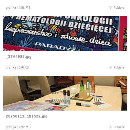
grafika
|
4,58 MB
Pobierz
_37A4988.jpg
grafika
|
640 KB
Pobierz
20250113_181529.jpg
grafika
|
2,97 MB
Pobierz