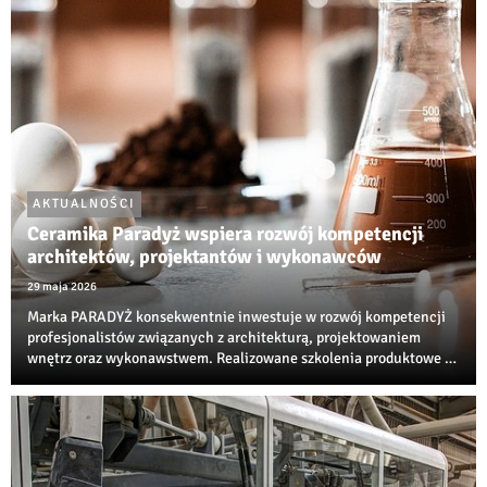
AKTUALNOŚCI
Ceramika Paradyż wspiera rozwój kompetencji
architektów, projektantów i wykonawców
29 maja 2026
Marka PARADYŻ konsekwentnie inwestuje w rozwój kompetencji
profesjonalistów związanych z architekturą, projektowaniem
wnętrz oraz wykonawstwem. Realizowane szkolenia produktowe i
techniczne są jedną z najbardziej rozpoznawalnych inicjatyw
edukacyjnych w branży ceramiczne...