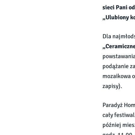
sieci Pani o
„Ulubiony ko
Dla najmłods
„Ceramiczne
powstawania 
podążanie za
mozaikowa o
zapisy).
Paradyż Home
cały festiwa
później mies
godz. 11.00.