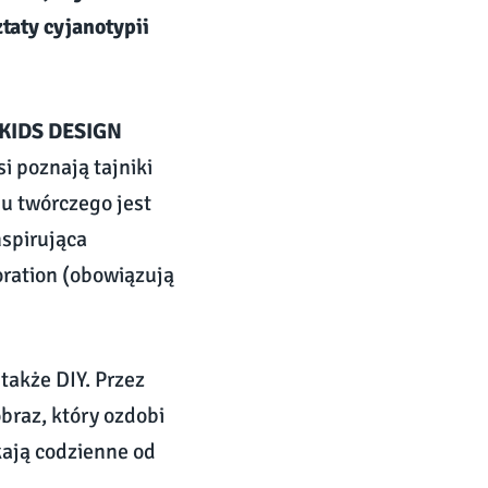
ztaty cyjanotypii
 KIDS DESIGN
i poznają tajniki
u twórczego jest
nspirująca
ration (obowiązują
także DIY. Przez
braz, który ozdobi
kają codzienne od