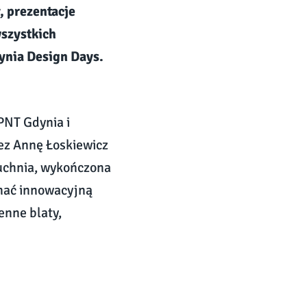
, prezentacje
wszystkich
ynia Design Days.
PNT Gdynia i
ez
Annę Łoskiewicz
uchnia, wykończona
znać innowacyjną
enne blaty,