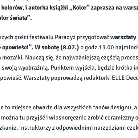
d kolorów
,
i autorka książki „Kolor” zaprasza na wars
lor świata”.
zych gości festiwalu Paradyż przygotował
warsztaty
 opowieści”. W sobotę (8.07.)
o godz.13.00 najmłods
mozaiki. Nauczą się, że najważniejszą częścią proces
 swoją wyobraźnią. Punktem wyjścia, będzie krótka i
powieść. Warsztaty poprowadzą redaktorki ELLE Deco
 to miejsce otwarte dla wszystkich fanów designu, a 
l można tu przyjść i własnoręcznie zrobić ceramiczny o
zkanie. Instruktorzy z odpowiednimi narzędziami cze