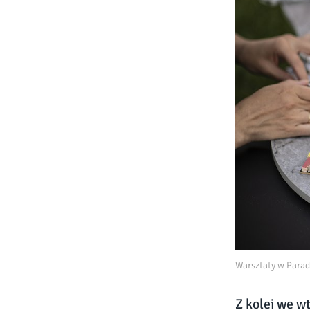
Warsztaty w Para
Z kolei we w