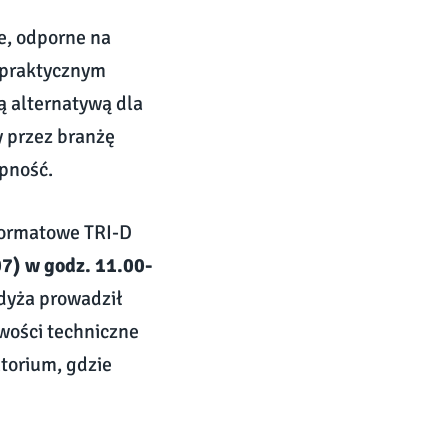
e, odporne na
ą praktycznym
ą alternatywą dla
y przez branżę
ępność.
formatowe TRI-D
07) w godz. 11.00-
dyża prowadził
wości techniczne
torium, gdzie