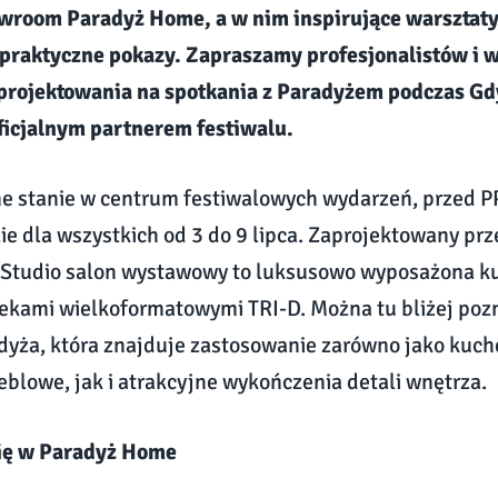
wroom Paradyż Home, a w nim inspirujące warsztaty
praktyczne pokazy. Zapraszamy profesjonalistów i 
projektowania na spotkania z Paradyżem podczas Gd
ficjalnym partnerem festiwalu.
e stanie w centrum festiwalowych wydarzeń, przed P
e dla wszystkich od 3 do 9 lipca.
Zaprojektowany prz
z Studio salon wystawowy to luksusowo wyposażona k
iekami wielkoformatowymi TRI-D. Można tu bliżej po
yża, która znajduje zastosowanie zarówno jako kuch
lowe, jak i atrakcyjne wykończenia detali wnętrza.
ię w Paradyż Home