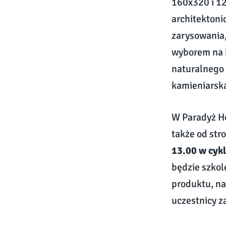
160x320 i 1
architektoni
zarysowania,
wyborem na b
naturalnego 
kamieniarską
W Paradyż Ho
także od str
13.00 w cyk
będzie szkol
produktu, na
uczestnicy z