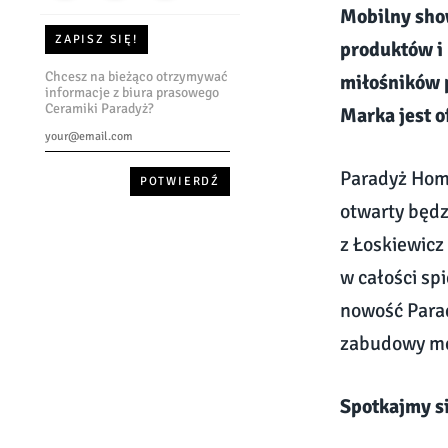
Mobilny sho
ZAPISZ SIĘ!
produktów i 
Chcesz na bieżąco otrzymywać
miłośników 
informacje z biura prasowego
Ceramiki Paradyż?
Marka jest o
Paradyż Hom
otwarty będzi
z Łoskiewic
w całości sp
nowość Parad
zabudowy meb
Spotkajmy s