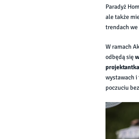
Paradyż Home
ale także mi
trendach we 
W ramach Aka
odbędą się
w
projektantka
wystawach i 
poczuciu be