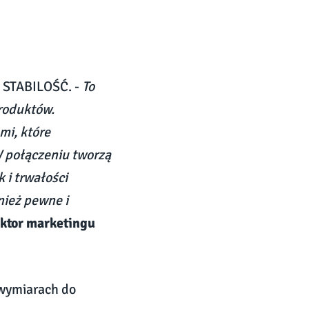
 STABILOŚĆ. -
To
produktów.
mi, które
W połączeniu tworzą
 i trwałości
nież pewne i
ektor marketingu
 wymiarach do