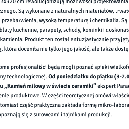
23x320 cm rewolucjonizują możliwości projektowania
cznego. Są wykonane z naturalnych materiałów, trwał
 przebarwienia, wysoką temperaturę i chemikalia. S
laty kuchenne, parapety, schody, kominki i doskonał
kamienia. Produkt ten został entuzjastycznie przyjęt
, która doceniła nie tylko jego jakość, ale także dost
me profesjonaliści będą mogli poznać spieki wielko
ony technologicznej.
Od poniedziałku do piątku (3-7.
lu „Kamień milowy w świecie ceramiki”
ekspert Para
enie produktowe. W części teoretycznej omówi właści
tomiast część praktyczna zakłada formę mikro-labora
apoznają się z surowcami i tajnikami produkcji.