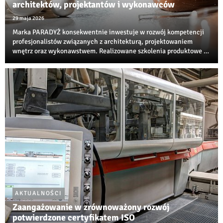
architektów, projektantów i wykonawców
29 maja 2026
Marka PARADYŻ konsekwentnie inwestuje w rozwój kompetencji
profesjonalistów związanych z architekturą, projektowaniem
wnętrz oraz wykonawstwem. Realizowane szkolenia produktowe i
techniczne są jedną z najbardziej rozpoznawalnych inicjatyw
edukacyjnych w branży ceramiczne...
AKTUALNOŚCI
Zaangażowanie w zrównoważony rozwój
potwierdzone certyfikatem ISO