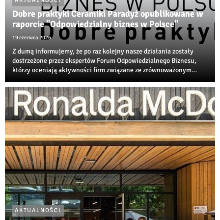
AKTUALNOŚCI
Dobre praktyki Ceramiki Paradyż opublikowane w
raporcie "Odpowiedzialny biznes w Polsce"
19 czerwca 2026
Z dumą informujemy, że po raz kolejny nasze działania zostały
dostrzeżone przez ekspertów Forum Odpowiedzialnego Biznesu,
którzy oceniają aktywności firm związane ze zrównoważonym
rozwojem, transformacją środowiskową i społeczną
odpowiedzialnością biznesu.
AKTUALNOŚCI