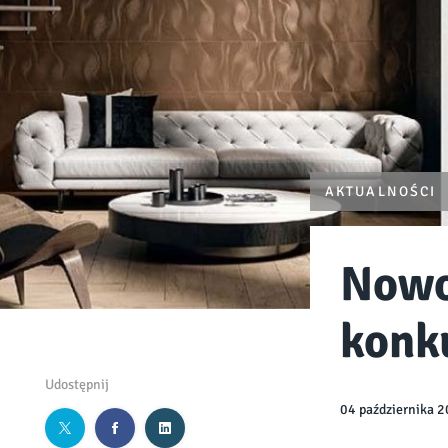
AKTUALNOŚCI
Nowo
konk
Udostępnij
04 października 