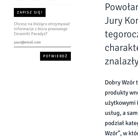
Powołan
ZAPISZ SIĘ!
Jury Ko
Chcesz na bieżąco otrzymywać
informacje z biura prasowego
tegoroc
Ceramiki Paradyż?
charakt
znalazły
Dobry Wzór t
produkty wno
użytkowymi i
usług, a sa
podział kate
Wzór”, w któ