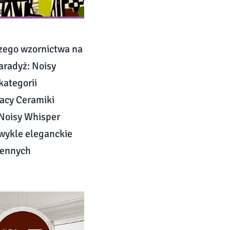
szego wzornictwa na
aradyż: Noisy
kategorii
racy Ceramiki
 Noisy Whisper
zwykle eleganckie
iennych