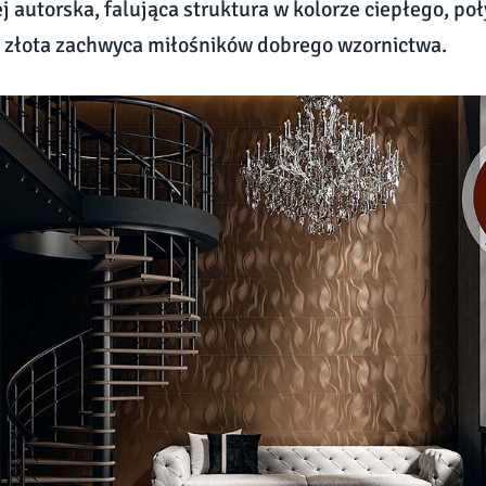
j autorska, falująca struktura w kolorze ciepłego, po
 złota zachwyca miłośników dobrego wzornictwa.