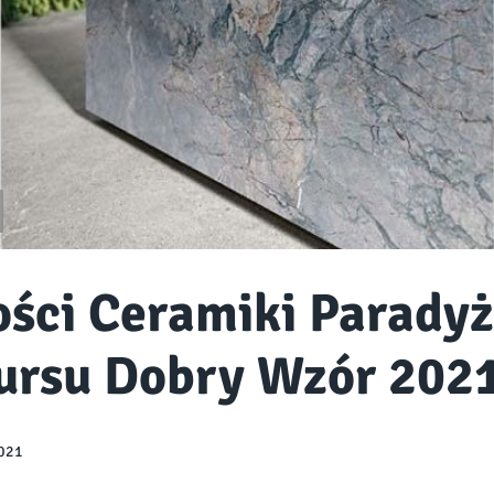
ści Ceramiki Paradyż 
ursu Dobry Wzór 202
2021