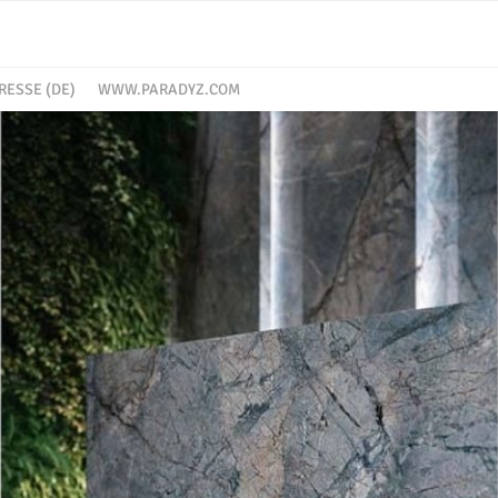
RESSE (DE)
WWW.PARADYZ.COM