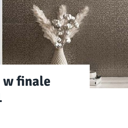
w finale
1