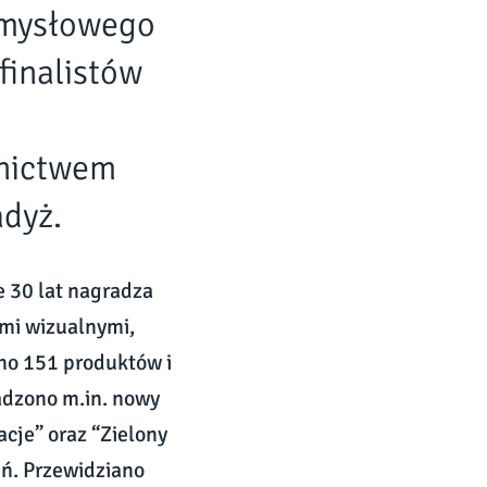
emysłowego
finalistów
rnictwem
adyż.
e 30 lat nagradza
ami wizualnymi,
no 151 produktów i
adzono m.in. nowy
acje” oraz “Zielony
eń. Przewidziano