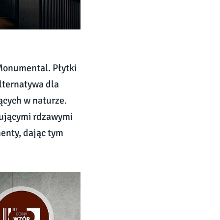
 Monumental. Płytki
lternatywa dla
ących w naturze.
tującymi rdzawymi
enty, dając tym