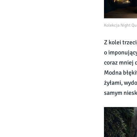
Kolekcja Night Q
Z kolei trze
o imponujący
coraz mniej 
Modna błękit
żyłami, wydo
samym niesk