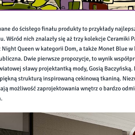
ane do ścisłego finału produkty to przykłady najlep
u. Wśród nich znalazły się aż trzy kolekcje Ceramiki P
 Night Queen w kategorii Dom, a także Monet Blue w 
ubliczna. Dwie pierwsze propozycje, to wynik współp
wiatowej sławy projektantką mody, Gosią Baczyńską.
 piękną strukturą inspirowaną cekinową tkaniną. Nie
zają możliwość zaprojektowania wnętrz o bardzo odm
.