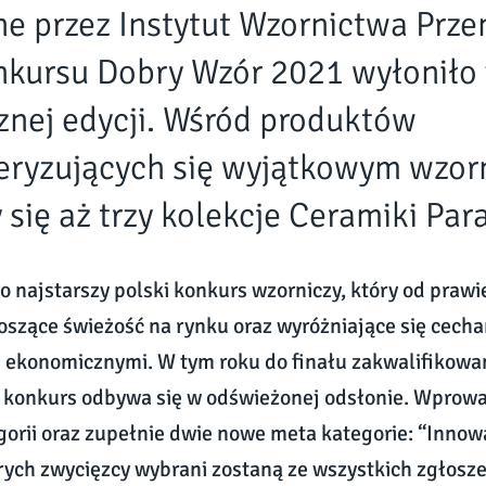
e przez Instytut Wzornictwa Prz
nkursu Dobry Wzór 2021 wyłoniło 
znej edycji. Wśród produktów
eryzujących się wyjątkowym wzo
 się aż trzy kolekcje Ceramiki Par
o najstarszy polski konkurs wzorniczy, który od prawi
szące świeżość na rynku oraz wyróżniające się cech
 ekonomicznymi. W tym roku do finału zakwalifikowa
m konkurs odbywa się w odświeżonej odsłonie. Wprow
gorii oraz zupełnie dwie nowe meta kategorie: “Innow
rych zwycięzcy wybrani zostaną ze wszystkich zgłosz