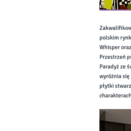
Zakwalifikow
polskim rynk
Whisper oraz
Przestrzeń p
Paradyż ze ś
wyróżnia się
płytki stwar
charakterach