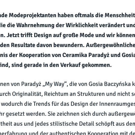
de Modeprojektanten haben oftmals die Menschheit
 die die Wahrnehmung der Wirklichkeit verändert un
n. Jetzt trifft Design auf große Mode und wir können
den Resultate davon bewundern. Außergewöhnliche
bnis der Kooperation von Ceramika Paradyż und Gosi
sind, sind gerade in den Verkauf gekommen.
onen von Paradyż „My Way“, die von Gosia Baczyńska k
urch Originalität, Reichtum an Strukturen und nicht 
wodurch die Trends für das Design der Innenraumges
ahr gesetzt werden. Sie zeichnen sich durch außerge
btheit aus und jedes stilistische Detail schöpft aus d
erfahrung und der authentischen Kooperation mit der