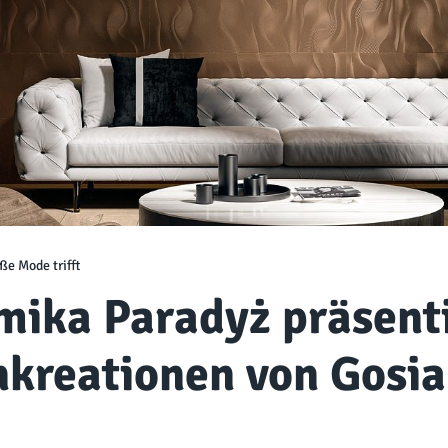
ße Mode trifft
mika Paradyż präsenti
nkreationen von Gosi