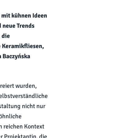
 mit kühnen Ideen
d neue Trends
 die
 Keramikfliesen,
a Baczyńska
reiert wurden,
selbstverständliche
taltung nicht nur
wöhnliche
em reichen Kontext
 Projektantin, die