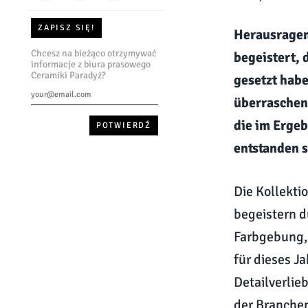
ZAPISZ SIĘ!
Herausragen
Chcesz na bieżąco otrzymywać
begeistert,
informacje z biura prasowego
Ceramiki Paradyż?
gesetzt habe
überraschen
die im Erge
entstanden 
Die Kollekti
begeistern d
Farbgebung, 
für dieses J
Detailverlie
der Branchen