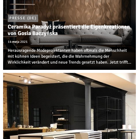
PRESSE (DE)
Ceramika Paradyż präsentiert die Eigenkreationen
von Gosia Baczyńska
14 maja 2021
Herausragende Modeprojektanten haben oftmals die Menschheit
mit kühnen Ideen begeistert, die die Wahrnehmung der
Wirklichkeit verändert und neue Trends gesetzt haben. Jetzt trifft
Design auf große Mode und wir können die überraschenden
Resultate davon bewundern. Außergew...