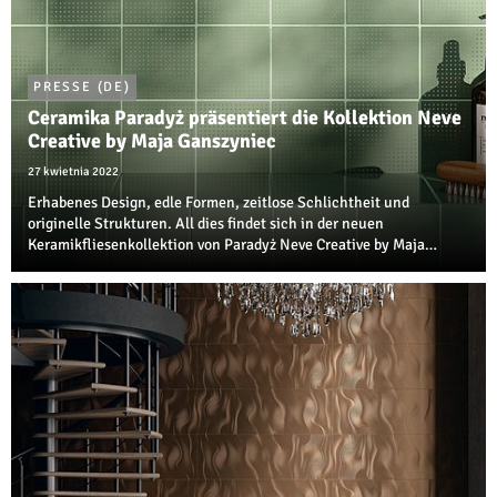
PRESSE (DE)
Ceramika Paradyż präsentiert die Kollektion Neve
Creative by Maja Ganszyniec
27 kwietnia 2022
Erhabenes Design, edle Formen, zeitlose Schlichtheit und
originelle Strukturen. All dies findet sich in der neuen
Keramikfliesenkollektion von Paradyż Neve Creative by Maja
Ganszyniec. Dies ist ein weiterer Teil der äußerst erfolgreichen
Zusammenarbeit zwischen Ceramika ...