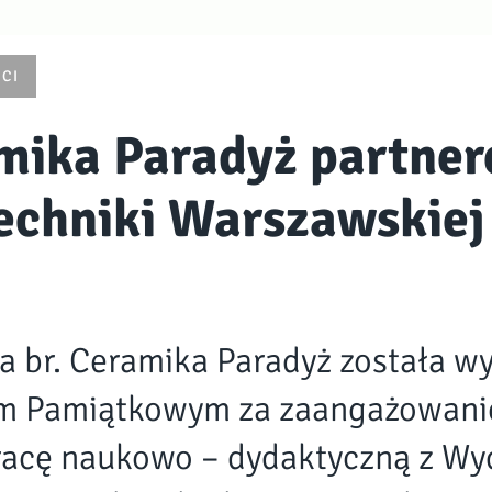
CI
mika Paradyż partne
techniki Warszawskiej
a br. Ceramika Paradyż została w
m Pamiątkowym za zaangażowani
acę naukowo – dydaktyczną z Wy