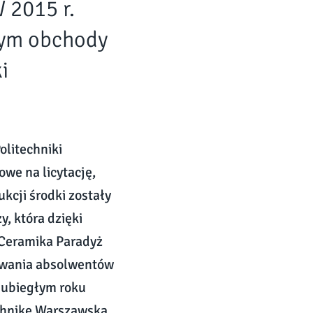
 2015 r.
cym obchody
i
litechniki
we na licytację,
kcji środki zostały
, która dzięki
.Ceramika Paradyż
kiwania absolwentów
 ubiegłym roku
echnikę Warszawską.