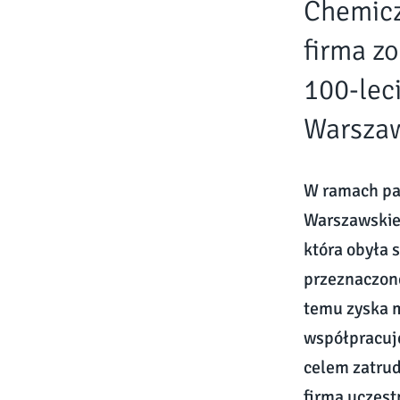
Chemicz
firma z
100-lec
Warszaw
W ramach par
Warszawskiej
która obyła 
przeznaczone
temu zyska 
współpracuje
celem zatrud
firma uczest