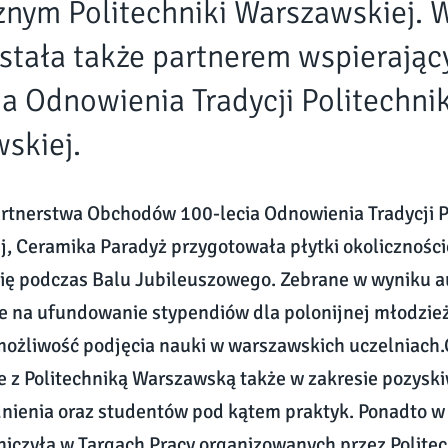
nym Politechniki Warszawskiej. W
ostała także partnerem wspierają
ia Odnowienia Tradycji Politechnik
skiej.
tnerstwa Obchodów 100-lecia Odnowienia Tradycji Po
, Ceramika Paradyż przygotowała płytki okolicznościo
się podczas Balu Jubileuszowego. Zebrane w wyniku au
 na ufundowanie stypendiów dla polonijnej młodzieży
możliwość podjęcia nauki w warszawskich uczelniach
 z Politechniką Warszawską także w zakresie pozys
nienia oraz studentów pod kątem praktyk. Ponadto w
niczyła w Targach Pracy organizowanych przez Polit