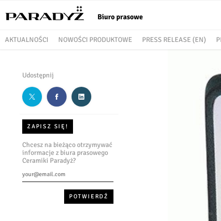
AKTUALNOŚCI
NOWOŚCI PRODUKTOWE
PRESS RELEASE (EN)
P
Udostępnij
ZAPISZ SIĘ!
Chcesz na bieżąco otrzymywać
informacje z biura prasowego
Ceramiki Paradyż?