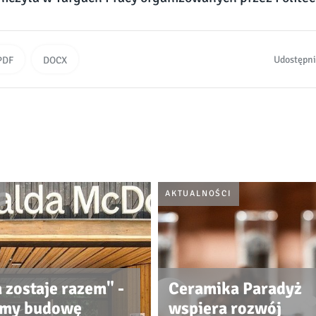
Udostępni
PDF
DOCX
AKTUALNOŚCI
 zostaje razem" -
Ceramika Paradyż
śmy budowę
wspiera rozwój