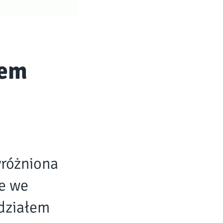
rem
yróżniona
e we
działem