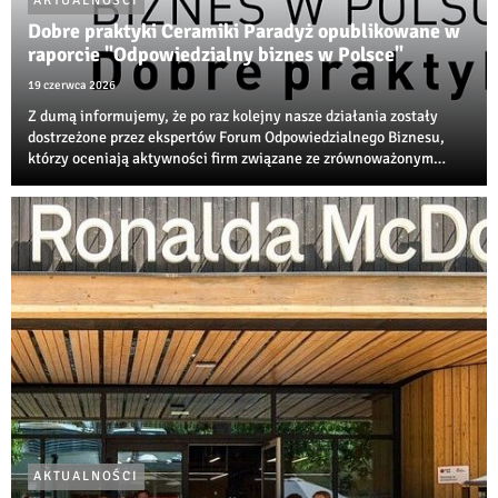
AKTUALNOŚCI
Dobre praktyki Ceramiki Paradyż opublikowane w
raporcie "Odpowiedzialny biznes w Polsce"
19 czerwca 2026
Z dumą informujemy, że po raz kolejny nasze działania zostały
dostrzeżone przez ekspertów Forum Odpowiedzialnego Biznesu,
którzy oceniają aktywności firm związane ze zrównoważonym
rozwojem, transformacją środowiskową i społeczną
odpowiedzialnością biznesu.
AKTUALNOŚCI