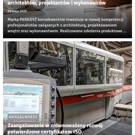
architektów, projektantów i wykonawców
29 maja 2026
Marka PARADYŻ konsekwentnie inwestuje w rozwój kompetencji
profesjonalistów związanych z architekturą, projektowaniem
wnętrz oraz wykonawstwem. Realizowane szkolenia produktowe i
techniczne są jedną z najbardziej rozpoznawalnych inicjatyw
edukacyjnych w branży ceramiczne...
AKTUALNOŚCI
Zaangażowanie w zrównoważony rozwój
potwierdzone certyfikatem ISO