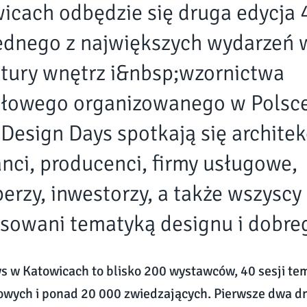
icach odbędzie się druga edycja 
jednego z największych wydarzeń 
ktury wnętrz i&nbsp;wzornictwa
łowego organizowanego w Polsc
Design Days spotkają się architek
anci, producenci, firmy usługowe,
erzy, inwestorzy, a także wszyscy
esowani tematyką designu i dobreg
s w Katowicach to blisko 200 wystawców, 40 sesji te
owych i ponad 20 000 zwiedzających. Pierwsze dwa dn