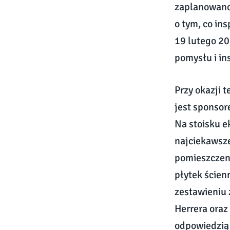
zaplanowano 
o tym, co ins
19 lutego 20
pomysłu i in
Przy okazji 
jest sponsor
Na stoisku e
najciekawsz
pomieszczeni
płytek ścien
zestawieniu
Herrera oraz
odpowiedzią 