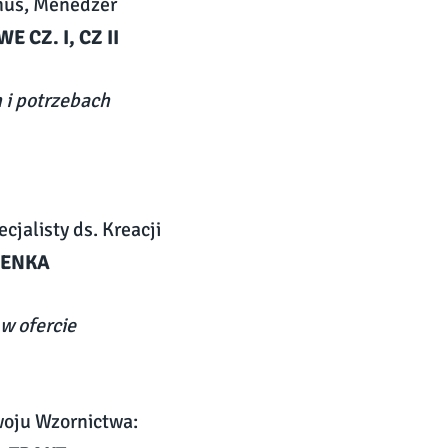
muś, Menedżer
CZ. I, CZ II
 i potrzebach
jalisty ds. Kreacji
IENKA
 w ofercie
woju Wzornictwa: