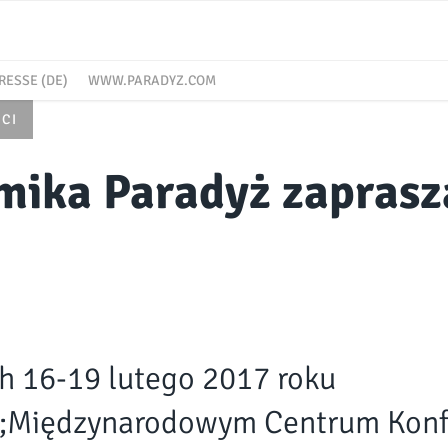
RESSE (DE)
WWW.PARADYZ.COM
CI
mika Paradyż zaprasz
h 16-19 lutego 2017 roku
;Międzynarodowym Centrum Konf