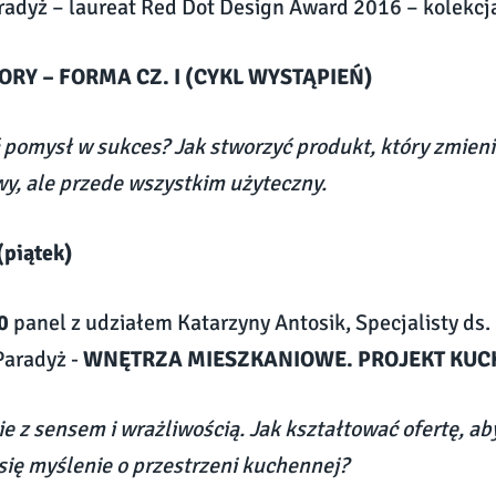
adyż – laureat Red Dot Design Award 2016 – kolekc
ORY – FORMA CZ. I (CYKL WYSTĄPIEŃ)
 pomysł w sukces? Jak stworzyć produkt, który zmieni
, ale przede wszystkim użyteczny.
(piątek)
0
panel z udziałem Katarzyny Antosik, Specjalisty ds. 
aradyż -
WNĘTRZA MIESZKANIOWE. PROJEKT KUC
e z sensem i wrażliwością. Jak kształtować ofertę, ab
się myślenie o przestrzeni kuchennej?