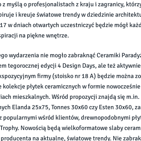
z myślą o profesjonalistach z kraju i zagranicy, któ
piruje i kreuje światowe trendy w dziedzinie architektu
17 w dniach otwartych uczestniczyć będzie mógł każd
spiracji na piękne wnętrze.
tego wydarzenia nie mogło zabraknąć Ceramiki Paradyż,
em tegorocznej edycji 4 Design Days, ale też aktywnie 
kspozycyjnym firmy (stoisko nr 18 A) będzie można z
e kolekcje płytek ceramicznych w formie nowocześni
ach mieszkalnych. Wśród propozycji znajdą się m.in.
nych Elanda 25x75, Tonnes 30x60 czy Esten 30x60, 
 z popularnymi wśród klientów, drewnopodobnymi pł
 Trophy. Nowością będą wielkoformatowe slaby cerami
producenta na aktualne, światowe trendy. Nie zabra