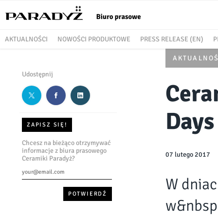
AKTUALNOŚCI
NOWOŚCI PRODUKTOWE
PRESS RELEASE (EN)
P
AKTUALNOŚ
Udostępnij
Cera
Days
ZAPISZ SIĘ!
Chcesz na bieżąco otrzymywać
informacje z biura prasowego
07 lutego 2017
Ceramiki Paradyż?
W dniac
w&nbsp