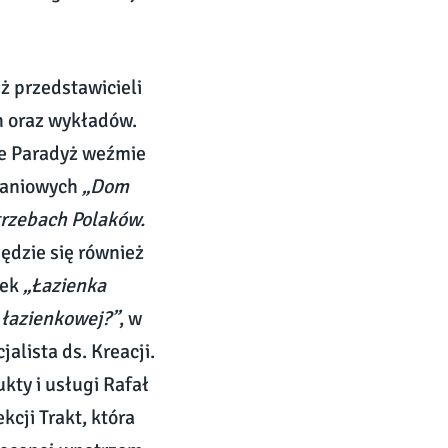
ż przedstawicieli
h oraz wykładów.
e Paradyż weźmie
kaniowych
„Dom
trzebach Polaków.
ędzie się również
nek
„Łazienka
e łazienkowej?”
, w
alista ds. Kreacji.
ty i usługi Rafał
cji Trakt, która