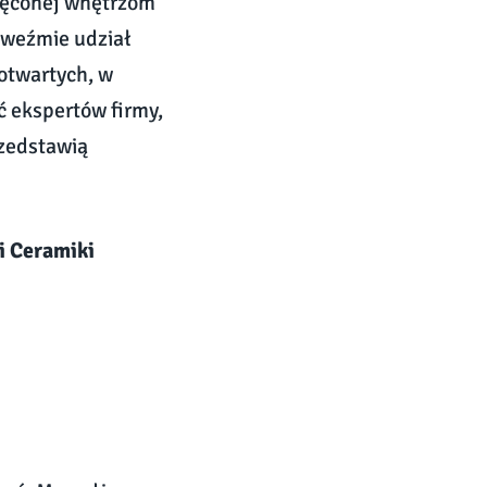
ięconej wnętrzom
 weźmie udział
 otwartych, w
ć ekspertów firmy,
rzedstawią
i Ceramiki