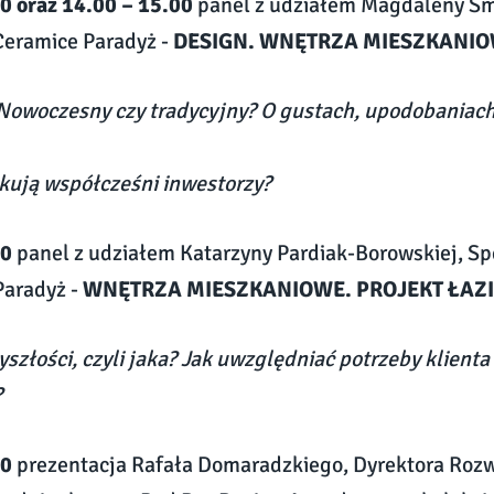
0 oraz 14.00 – 15.00
panel z udziałem Magdaleny S
Ceramice Paradyż -
DESIGN. WNĘTRZA MIESZKANIOWE 
Nowoczesny czy tradycyjny? O gustach, upodobaniach
kują współcześni inwestorzy?
00
panel z udziałem Katarzyny Pardiak-Borowskiej, Spec
Paradyż -
WNĘTRZA MIESZKANIOWE. PROJEKT ŁAZ
yszłości, czyli jaka? Jak uwzględniać potrzeby klienta
?
00
prezentacja Rafała Domaradzkiego, Dyrektora Roz