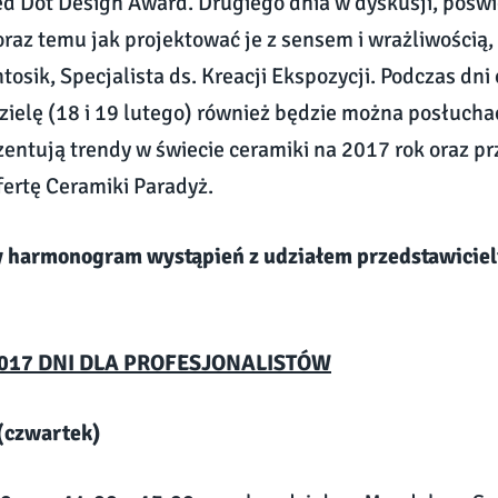
d Dot Design Award. Drugiego dnia w dyskusji, pośw
az temu jak projektować je z sensem i wrażliwością,
tosik, Specjalista ds. Kreacji Ekspozycji. Podczas dni
dzielę (18 i 19 lutego) również będzie można posłucha
zentują trendy w świecie ceramiki na 2017 rok oraz p
ertę Ceramiki Paradyż.
 harmonogram wystąpień z udziałem przedstawiciel
 2017 DNI DLA PROFESJONALISTÓW
(czwartek)