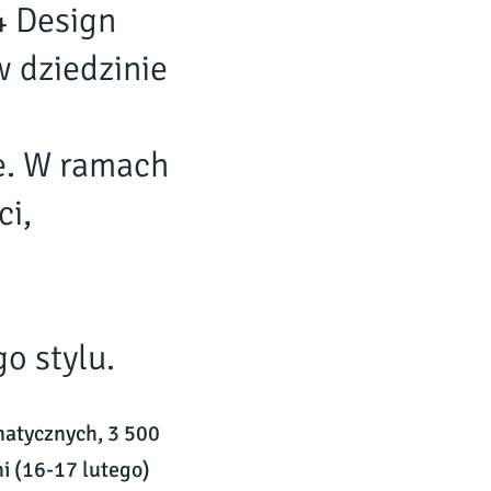
4 Design
w dziedzinie
e. W ramach
ci,
o stylu.
matycznych, 3 500
i (16-17 lutego)