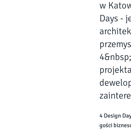
w Katow
Days - 
archite
przemys
4&nbsp;
projekt
dewelop
zainter
4 Design Day
gości biznes