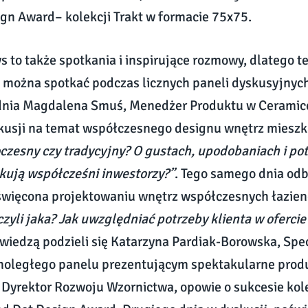
gn Award– kolekcji Trakt w formacie 75x75.
s to także spotkania i inspirujące rozmowy, dlatego te
 można spotkać podczas licznych paneli dyskusyjnyc
dnia Magdalena Smuś, Menedżer Produktu w Ceramic
skusji na temat współczesnego designu wnętrz miesz
czesny czy tradycyjny? O gustach, upodobaniach i po
kują współcześni inwestorzy?”
. Tego samego dnia odb
więcona projektowaniu wnętrz współczesnych łazie
 czyli jaka? Jak uwzględniać potrzeby klienta w oferci
 wiedzą podzieli się Katarzyna Pardiak-Borowska, Specj
oległego panelu prezentującym spektakularne produk
Dyrektor Rozwoju Wzornictwa, opowie o sukcesie kolek