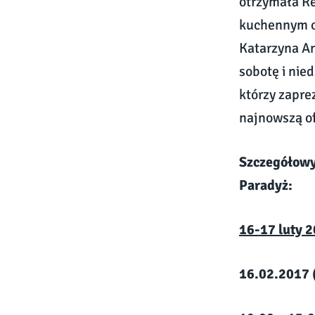
otrzymała Re
kuchennym or
Katarzyna An
sobotę i nie
którzy zapre
najnowszą of
Szczegółowy
Paradyż:
16-17 luty
16.02.2017 