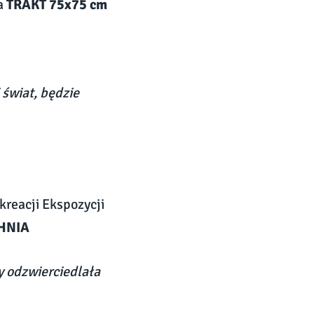
ja
TRAKT 75x75 cm
 świat, będzie
kreacji Ekspozycji
HNIA
y odzwierciedlała