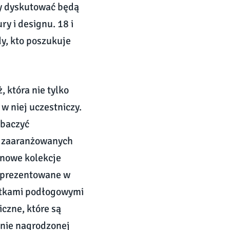
rzy dyskutować będą
ry i designu. 18 i
y, kto poszukuje
 która nie tylko
w niej uczestniczy.
obaczyć
e zaaranżowanych
 nowe kolekcje
zaprezentowane w
ytkami podłogowymi
czne, które są
knie nagrodzonej