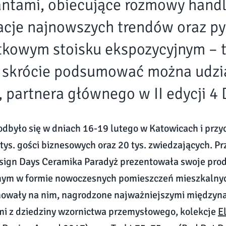
antami, obiecujące rozmowy hand
acje najnowszych trendów oraz p
tkowym stoisku ekspozycyjnym – 
 skrócie podsumować można udzi
, partnera głównego w II edycji 4 
dbyło się w dniach 16-19 lutego w Katowicach i przy
 tys. gości biznesowych oraz 20 tys. zwiedzających. Pr
sign Days Ceramika Paradyż prezentowała swoje prod
ym w formie nowoczesnych pomieszczeń mieszkalnyc
mowały na nim, nagrodzone najważniejszymi między
i z dziedziny wzornictwa przemysłowego, kolekcje
E