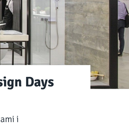
sign Days
ami i