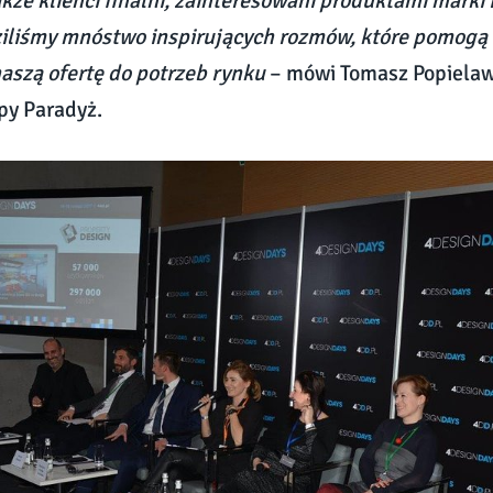
także klienci finalni, zainteresowani produktami marki
liśmy mnóstwo inspirujących rozmów, które pomogą 
szą ofertę do potrzeb rynku
– mówi Tomasz Popielaw
py Paradyż.