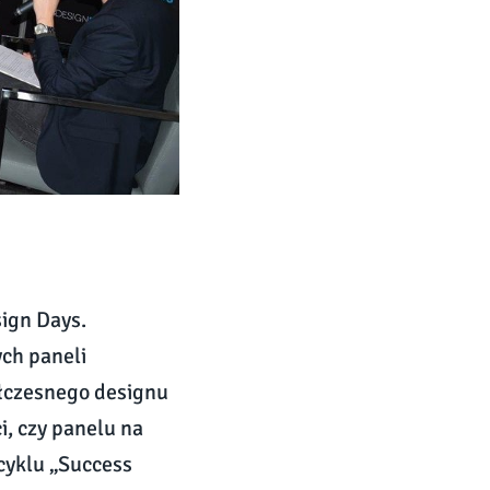
sign Days.
ych paneli
ółczesnego designu
, czy panelu na
cyklu „Success