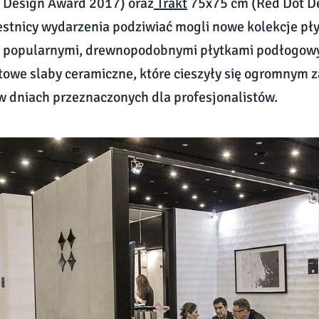
 Design Award 2017) oraz
Trakt
75x75 cm (Red Dot D
stnicy wydarzenia podziwiać mogli nowe kolekcje pły
z popularnymi, drewnopodobnymi płytkami podłogow
owe slaby ceramiczne, które cieszyły się ogromnym 
w dniach przeznaczonych dla profesjonalistów.