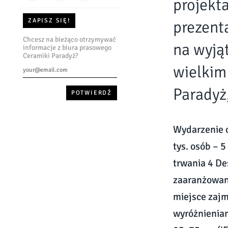
projekt
ZAPISZ SIĘ!
prezent
Chcesz na bieżąco otrzymywać
na wyją
informacje z biura prasowego
Ceramiki Paradyż?
wielkim
Paradyż
Wydarzenie o
tys. osób – 5
trwania 4 De
zaaranżowan
miejsce zaj
wyróżnieniam