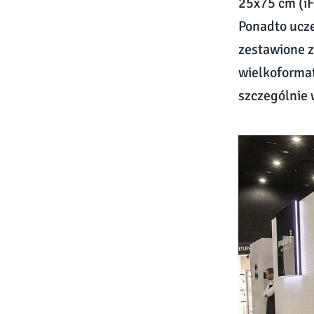
25x75 cm (iF
Ponadto ucze
zestawione 
wielkoformat
szczególnie 