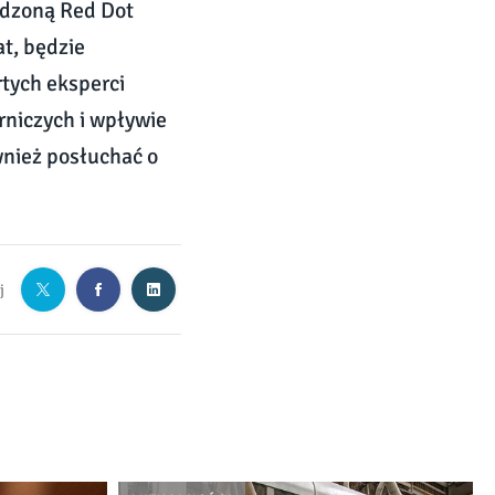
odzoną Red Dot
at, będzie
tych eksperci
rniczych i wpływie
wnież posłuchać o
j