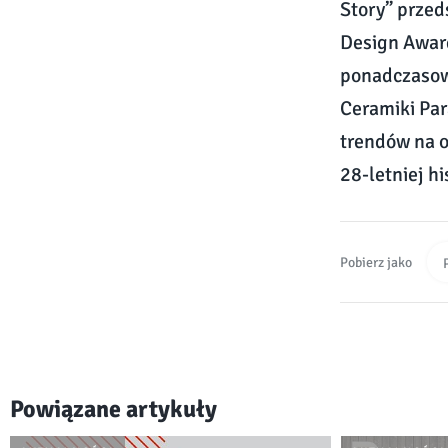
Story” przed
Design Award
ponadczasowy
Ceramiki Par
trendów na o
28-letniej hi
Pobierz jako
Powiązane artykuły