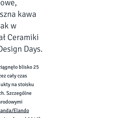
lowe,
yszna kawa
tak w
ał Ceramiki
Design Days.
ciągnęło blisko 25
zez cały czas
ukty na stoisku
h. Szczególne
narodowymi
landa/Elando