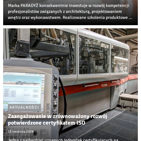
Marka PARADYŻ konsekwentnie inwestuje w rozwój kompetencji
profesjonalistów związanych z architekturą, projektowaniem
wnętrz oraz wykonawstwem. Realizowane szkolenia produktowe i
techniczne są jedną z najbardziej rozpoznawalnych inicjatyw
edukacyjnych w branży ceramiczne...
AKTUALNOŚCI
Zaangażowanie w zrównoważony rozwój
potwierdzone certyfikatem ISO
16 kwietnia 2026
Jedna z najbardziej uznanych jednostek certyfikujących na