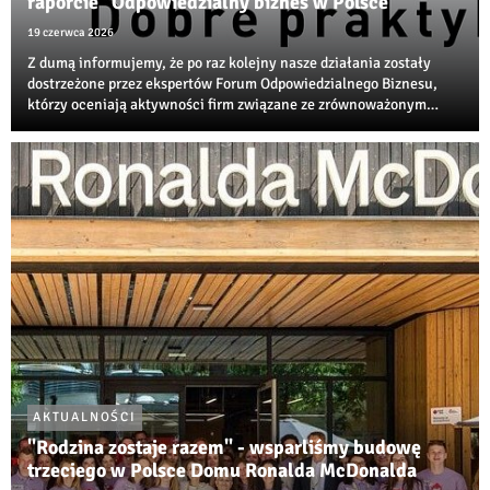
raporcie "Odpowiedzialny biznes w Polsce"
19 czerwca 2026
Z dumą informujemy, że po raz kolejny nasze działania zostały
dostrzeżone przez ekspertów Forum Odpowiedzialnego Biznesu,
którzy oceniają aktywności firm związane ze zrównoważonym
rozwojem, transformacją środowiskową i społeczną
odpowiedzialnością biznesu.
AKTUALNOŚCI
"Rodzina zostaje razem" - wsparliśmy budowę
trzeciego w Polsce Domu Ronalda McDonalda