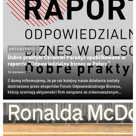
AKTUALNOŚCI
Dobre praktyki Ceramiki Paradyż opublikowane w
raporcie "Odpowiedzialny biznes w Polsce"
19 czerwca 2026
Z dumą informujemy, że po raz kolejny nasze działania zostały
dostrzeżone przez ekspertów Forum Odpowiedzialnego Biznesu,
którzy oceniają aktywności firm związane ze zrównoważonym
rozwojem, transformacją środowiskową i społeczną
odpowiedzialnością biznesu.