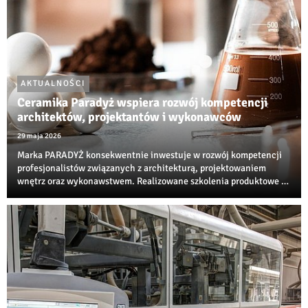
AKTUALNOŚCI
Ceramika Paradyż wspiera rozwój kompetencji
architektów, projektantów i wykonawców
29 maja 2026
Marka PARADYŻ konsekwentnie inwestuje w rozwój kompetencji
profesjonalistów związanych z architekturą, projektowaniem
wnętrz oraz wykonawstwem. Realizowane szkolenia produktowe i
techniczne są jedną z najbardziej rozpoznawalnych inicjatyw
edukacyjnych w branży ceramiczne...