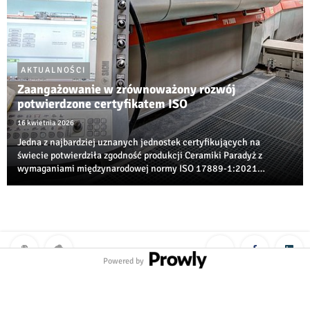
AKTUALNOŚCI
Zaangażowanie w zrównoważony rozwój
potwierdzone certyfikatem ISO
16 kwietnia 2026
Jedna z najbardziej uznanych jednostek certyfikujących na
świecie potwierdziła zgodność produkcji Ceramiki Paradyż z
wymaganiami międzynarodowej normy ISO 17889‑1:2021
dotyczącej zrównoważonego rozwoju w branży ceramicznej.
Powered by
Polityka prywatności
|
Klauzula RODO