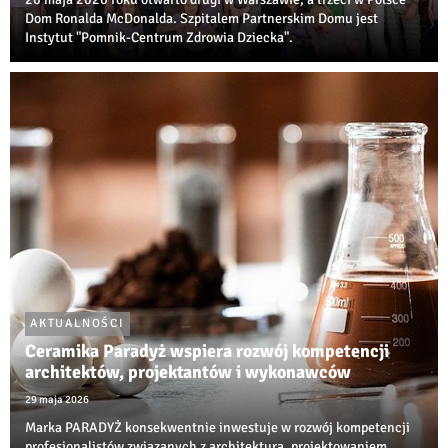
Dom Ronalda McDonalda. Szpitalem Partnerskim Domu jest
Instytut "Pomnik-Centrum Zdrowia Dziecka".
AKTUALNOŚCI
Ceramika Paradyż wspiera rozwój kompetencji
architektów, projektantów i wykonawców
29 maja 2026
Marka PARADYŻ konsekwentnie inwestuje w rozwój kompetencji
profesjonalistów związanych z architekturą, projektowaniem