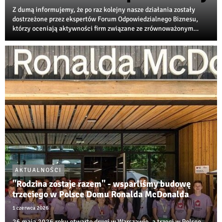
Z dumą informujemy, że po raz kolejny nasze działania zostały
dostrzeżone przez ekspertów Forum Odpowiedzialnego Biznesu,
którzy oceniają aktywności firm związane ze zrównoważonym
rozwojem, transformacją środowiskową i społeczną
odpowiedzialnością biznesu.
AKTUALNOŚCI
"Rodzina zostaje razem" - wsparliśmy budowę
trzeciego w Polsce Domu Ronalda McDonalda
1 czerwca 2026
26 maja 2026 roku otwarto drugi w Warszawie, a trzeci w Polsce