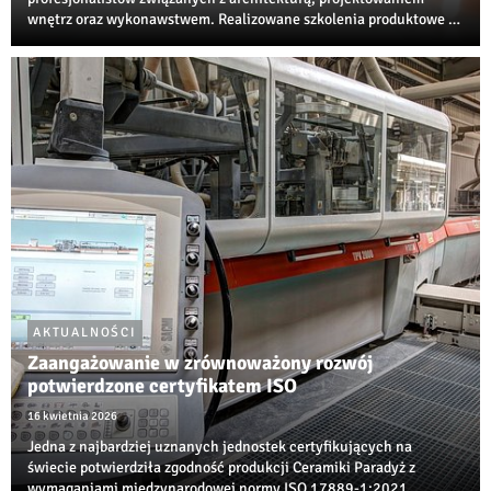
wnętrz oraz wykonawstwem. Realizowane szkolenia produktowe i
techniczne są jedną z najbardziej rozpoznawalnych inicjatyw
edukacyjnych w branży ceramiczne...
AKTUALNOŚCI
Zaangażowanie w zrównoważony rozwój
potwierdzone certyfikatem ISO
16 kwietnia 2026
Jedna z najbardziej uznanych jednostek certyfikujących na
świecie potwierdziła zgodność produkcji Ceramiki Paradyż z
wymaganiami międzynarodowej normy ISO 17889‑1:2021