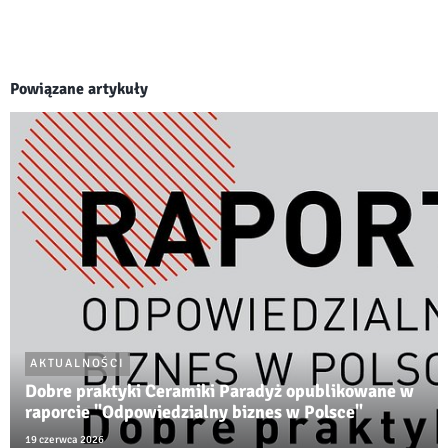
Powiązane artykuły
AKTUALNOŚCI
Dobre praktyki Ceramiki Paradyż opublikowane w
raporcie "Odpowiedzialny biznes w Polsce"
19 czerwca 2026