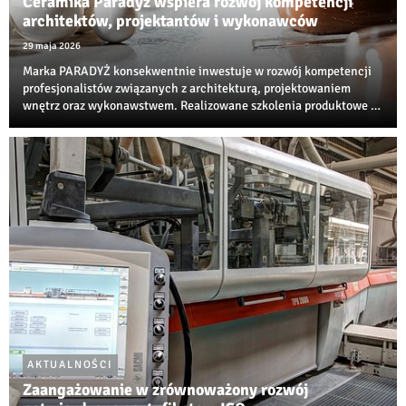
Ceramika Paradyż wspiera rozwój kompetencji
architektów, projektantów i wykonawców
29 maja 2026
Marka PARADYŻ konsekwentnie inwestuje w rozwój kompetencji
profesjonalistów związanych z architekturą, projektowaniem
wnętrz oraz wykonawstwem. Realizowane szkolenia produktowe i
techniczne są jedną z najbardziej rozpoznawalnych inicjatyw
edukacyjnych w branży ceramiczne...
AKTUALNOŚCI
Zaangażowanie w zrównoważony rozwój