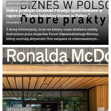
AKTUALNOŚCI
Dobre praktyki Ceramiki Paradyż opublikowane w
raporcie "Odpowiedzialny biznes w Polsce"
19 czerwca 2026
Z dumą informujemy, że po raz kolejny nasze działania zostały
dostrzeżone przez ekspertów Forum Odpowiedzialnego Biznesu,
którzy oceniają aktywności firm związane ze zrównoważonym
rozwojem, transformacją środowiskową i społeczną
odpowiedzialnością biznesu.
AKTUALNOŚCI