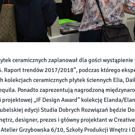
ytek ceramicznych zaplanował dla gości wystąpienie 
6. Raport trendów 2017/2018”, podczas którego eksp
 kolekcjach ceramicznych płytek ściennych Elia, Daik
 Tequila. Ponadto zaprezentują nagrodzoną międzyn
 projektowej „IF Design Award” kolekcję Elanda/Ela
ubelskiej edycji Studia Dobrych Rozwiązań będzie Do
wnętrz, designer, prezes i główny projektant w Creativ
 Atelier Grzybowska 6/10, Szkoły Produkcji Wnętrz i 