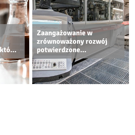
Zaangażowanie w
zrównoważony rozwój
ektów,
potwierdzone
certyfikatem ISO