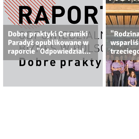
Dobre praktyki Ceramiki
"Rodzina
Paradyż opublikowane w
wsparli
raporcie "Odpowiedzialny
trzecieg
biznes w Polsce"
Ronalda
Powered by