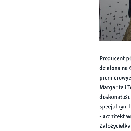
Producent pł
dzielona na 
premierowych
Margarita i
doskonałości
specjalnym l
- architekt 
Założycielka