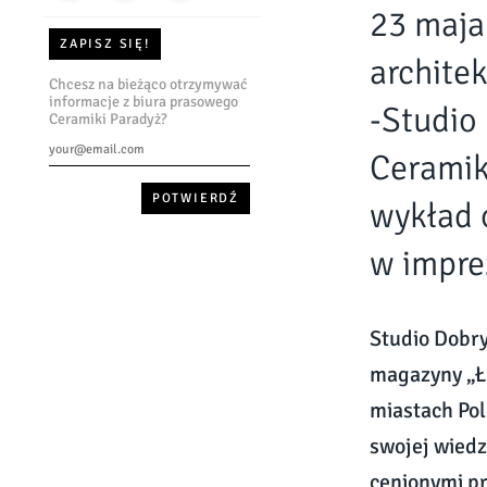
23 maja
ZAPISZ SIĘ!
archite
Chcesz na bieżąco otrzymywać
informacje z biura prasowego
-Studio
Ceramiki Paradyż?
Ceramik
wykład 
w imprez
Studio Dobry
magazyny „Ła
miastach Pol
swojej wiedz
cenionymi pr