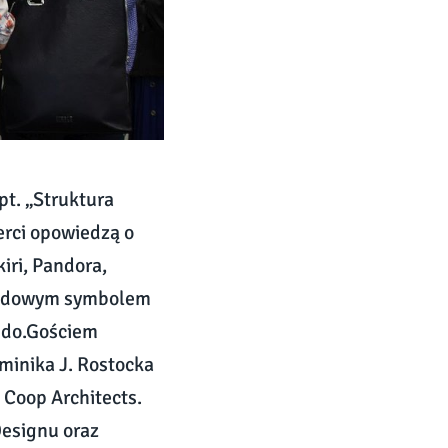
pt. „Struktura
erci opowiedzą o
iri, Pandora,
arodowym symbolem
ndo.Gościem
minika J. Rostocka
e Coop Architects.
Designu oraz