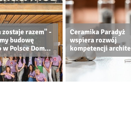
 zostaje razem" -
Ceramika Paradyż
śmy budowę
wspiera rozwój
o w Polsce Domu
kompetencji archit
 McDonalda
projektantów i
wykonawców
Polityka prywatności
|
Klauzula RODO