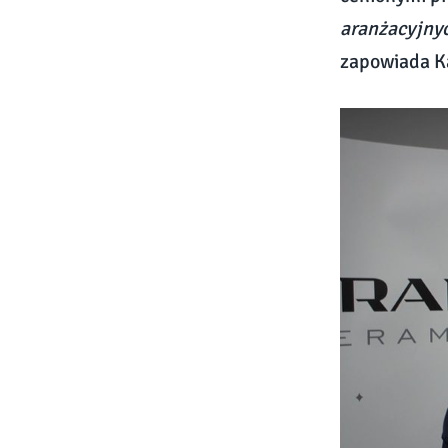
aranżacyjnyc
zapowiada Ka