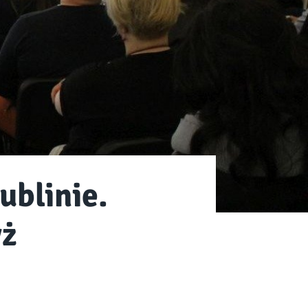
ublinie.
yż