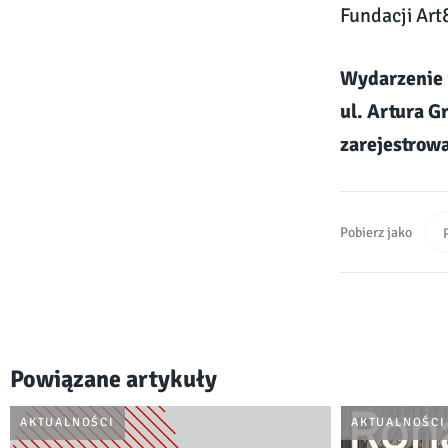
Fundacji Art
Wydarzenie 
ul. Artura G
zarejestrowa
Pobierz jako
Powiązane artykuły
AKTUALNOŚCI
AKTUALNOŚCI