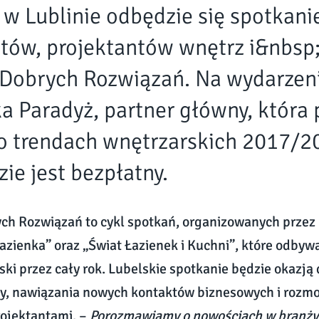
 w Lublinie odbędzie się spotkani
któw, projektantów wnętrz i&nbs
 Dobrych Rozwiązań. Na wydarzen
a Paradyż, partner główny, która
o trendach wnętrzarskich 2017/20
ie jest bezpłatny.
ch Rozwiązań to cykl spotkań, organizowanych prze
zienka” oraz „Świat Łazienek i Kuchni”, które odbywa
ski przez cały rok. Lubelskie spotkanie będzie okazj
y, nawiązania nowych kontaktów biznesowych i rozmo
ojektantami. –
Porozmawiamy o nowościach w branży