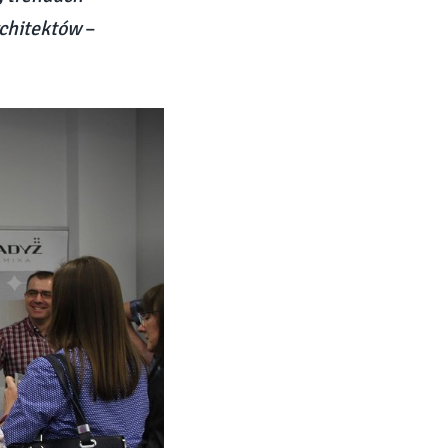
rchitektów
–