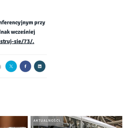
onferencyjnym przy
ednak wcześniej
truj-sie/73/.
j
AKTUALNOŚCI