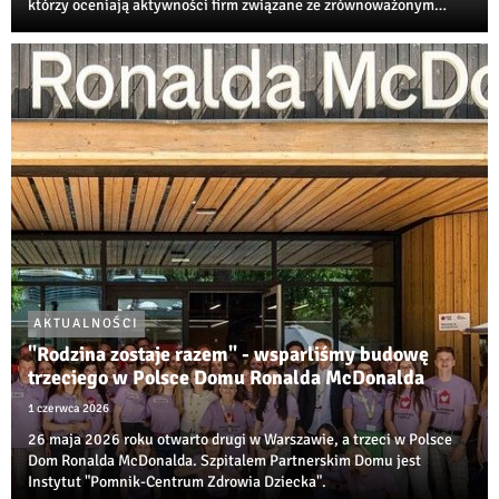
którzy oceniają aktywności firm związane ze zrównoważonym
rozwojem, transformacją środowiskową i społeczną
odpowiedzialnością biznesu.
AKTUALNOŚCI
"Rodzina zostaje razem" - wsparliśmy budowę
trzeciego w Polsce Domu Ronalda McDonalda
1 czerwca 2026
26 maja 2026 roku otwarto drugi w Warszawie, a trzeci w Polsce
Dom Ronalda McDonalda. Szpitalem Partnerskim Domu jest
Instytut "Pomnik-Centrum Zdrowia Dziecka".