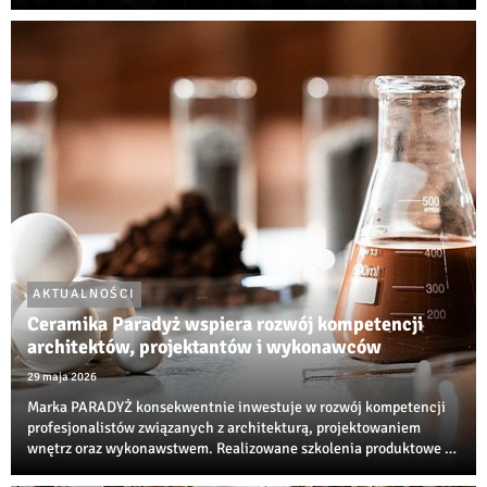
AKTUALNOŚCI
Ceramika Paradyż wspiera rozwój kompetencji
architektów, projektantów i wykonawców
29 maja 2026
Marka PARADYŻ konsekwentnie inwestuje w rozwój kompetencji
profesjonalistów związanych z architekturą, projektowaniem
wnętrz oraz wykonawstwem. Realizowane szkolenia produktowe i
techniczne są jedną z najbardziej rozpoznawalnych inicjatyw