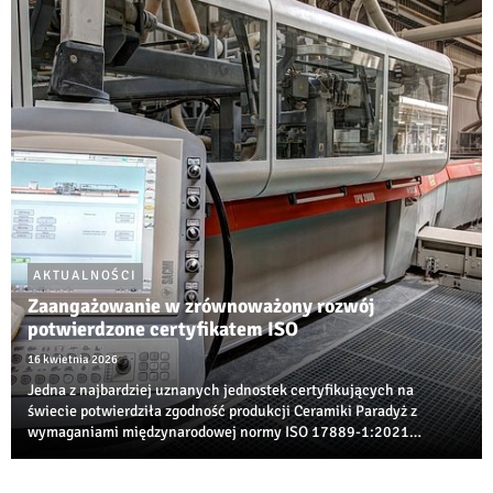
edukacyjnych w branży ceramiczne...
AKTUALNOŚCI
Zaangażowanie w zrównoważony rozwój
potwierdzone certyfikatem ISO
16 kwietnia 2026
Jedna z najbardziej uznanych jednostek certyfikujących na
świecie potwierdziła zgodność produkcji Ceramiki Paradyż z
wymaganiami międzynarodowej normy ISO 17889‑1:2021
dotyczącej zrównoważonego rozwoju w branży ceramicznej.