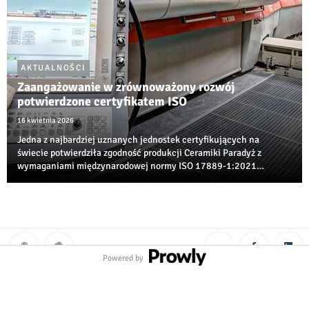
AKTUALNOŚCI
Zaangażowanie w zrównoważony rozwój
potwierdzone certyfikatem ISO
16 kwietnia 2026
Jedna z najbardziej uznanych jednostek certyfikujących na
świecie potwierdziła zgodność produkcji Ceramiki Paradyż z
wymaganiami międzynarodowej normy ISO 17889‑1:2021
dotyczącej zrównoważonego rozwoju w branży ceramicznej.
Powered by
Polityka prywatności
|
Klauzula RODO