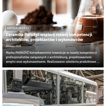
AKTUALNOŚCI
Ceramika Paradyż wspiera rozwój kompetencji
architektów, projektantów i wykonawców
29 maja 2026
Marka PARADYŻ konsekwentnie inwestuje w rozwój kompetencji
profesjonalistów związanych z architekturą, projektowaniem
wnętrz oraz wykonawstwem. Realizowane szkolenia produktowe i
techniczne są jedną z najbardziej rozpoznawalnych inicjatyw
edukacyjnych w branży ceramiczne...