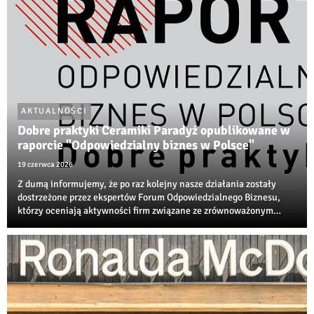
AKTUALNOŚCI
Dobre praktyki Ceramiki Paradyż opublikowane w
raporcie "Odpowiedzialny biznes w Polsce"
19 czerwca 2026
Z dumą informujemy, że po raz kolejny nasze działania zostały
dostrzeżone przez ekspertów Forum Odpowiedzialnego Biznesu,
którzy oceniają aktywności firm związane ze zrównoważonym
rozwojem, transformacją środowiskową i społeczną
odpowiedzialnością biznesu.