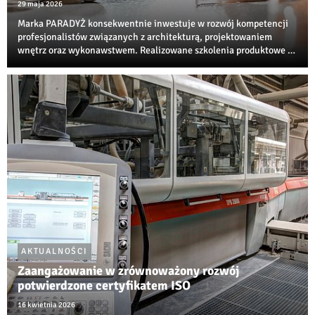
29 maja 2026
Marka PARADYŻ konsekwentnie inwestuje w rozwój kompetencji
profesjonalistów związanych z architekturą, projektowaniem
wnętrz oraz wykonawstwem. Realizowane szkolenia produktowe i
techniczne są jedną z najbardziej rozpoznawalnych inicjatyw
edukacyjnych w branży ceramiczne...
AKTUALNOŚCI
Zaangażowanie w zrównoważony rozwój
potwierdzone certyfikatem ISO
16 kwietnia 2026