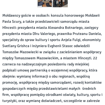
Mołdawscy goście w osobach: konsula honorowego Mołdawii
Pavla Scury, a także przedstawicieli samorządu miasta
Hîncesti: prezydenta miasta Alexandra Botnariego, zastępcy
prezydenta miasta Dîru Valeriego, prawnika Pruteanu Daniela,
specjalisty do spraw kultury i sportu Anjela Fulgi, ekonomisty
Svetlany Grishca i inżyniera Evghenii Stasoc odwiedzili
Tomaszów Mazowiecki w związku z zacieśnianiem współpracy
między Tomaszowem Mazowieckim, a miastem Hîncești. 22
czerwca na nadzwyczajnym posiedzeniu rady miejskiej
podpisali umowę partnerską o wzajemnej współpracy, która
obejmie: wymianę informacji o obu regionach, wspólną
promocję, współpracę między samorządami, rozwój kontaktów
gospodarczych między przedstawicielami małych średnich
firm, współpracę pomiędzy ośrodkami oświaty, kultury, sportu i
turystyki, oraz wymianę doświadczeń, szczególnie w zakresie