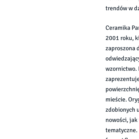
trendów w dz
Ceramika Par
2001 roku, k
zaproszona d
odwiedzając
wzornictwo. 
zaprezentuj
powierzchni
mieście. Ory
zdobionych u
nowości, jak
tematyczne.