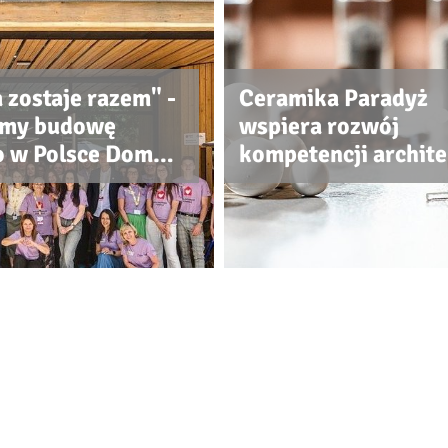
 zostaje razem" -
Ceramika Paradyż
śmy budowę
wspiera rozwój
o w Polsce Domu
kompetencji archit
 McDonalda
projektantów i
wykonawców
Polityka prywatności
|
Klauzula RODO