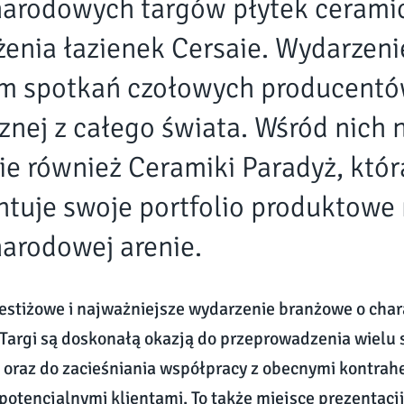
arodowych targów płytek ceramic
enia łazienek Cersaie. Wydarzenie
m spotkań czołowych producentó
znej z całego świata. Wśród nich 
ie również Ceramiki Paradyż, któ
ntuje swoje portfolio produktowe
arodowej arenie.
restiżowe i najważniejsze wydarzenie branżowe o cha
argi są doskonałą okazją do przeprowadzenia wielu
oraz do zacieśniania współpracy z obecnymi kontrah
potencjalnymi klientami. To także miejsce prezentac