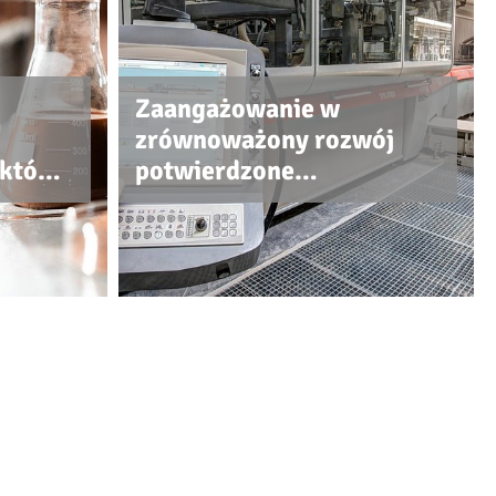
Zaangażowanie w
zrównoważony rozwój
ektów,
potwierdzone
certyfikatem ISO