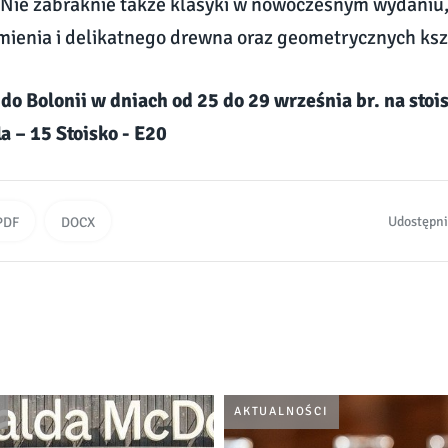
y. Nie zabraknie także klasyki w nowoczesnym wydaniu, 
mienia i delikatnego drewna oraz geometrycznych ksz
o Bolonii w dniach od 25 do 29 września br. na stoi
a – 15 Stoisko - E20
Udostępni
PDF
DOCX
AKTUALNOŚCI