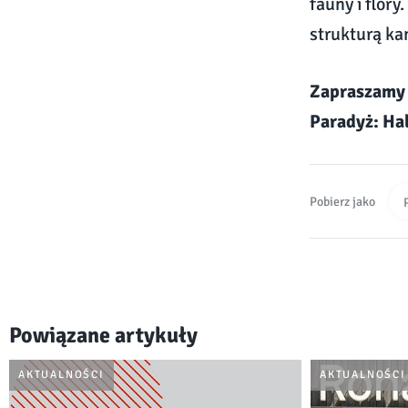
fauny i flor
strukturą ka
Zapraszamy d
Paradyż: Hal
Pobierz jako
Powiązane artykuły
AKTUALNOŚCI
AKTUALNOŚCI