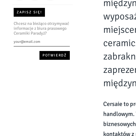
międzyn
ZAPISZ SIĘ!
wyposaż
Chcesz na bieżąco otrzymywać
miejsce
informacje z biura prasowego
Ceramiki Paradyż?
ceramic
zabrakn
zapreze
międzyn
Cersaie to p
handlowym. T
biznesowych 
kontaktów z 