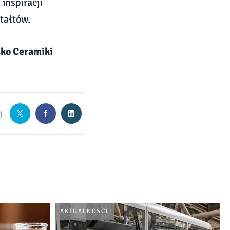
inspiracji
tałtów.
sko Ceramiki
j
AKTUALNOŚCI