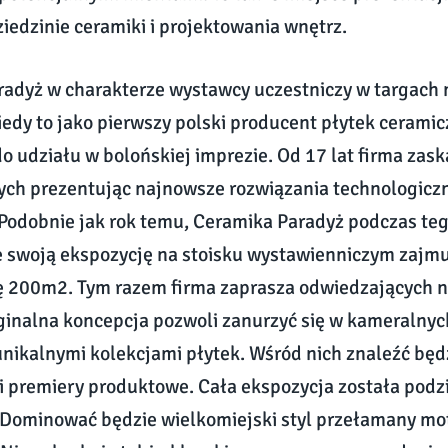
iedzinie ceramiki i projektowania wnętrz.
adyż w charakterze wystawcy uczestniczy w targach 
iedy to jako pierwszy polski producent płytek cerami
o udziału w bolońskiej imprezie. Od 17 lat firma zas
ych prezentując najnowsze rozwiązania technologicz
Podobnie jak rok temu, Ceramika Paradyż podczas teg
e swoją ekspozycję na stoisku wystawienniczym zajm
ę 200m2. Tym razem firma zaprasza odwiedzających n
ginalna koncepcja pozwoli zanurzyć się w kameralnyc
nikalnymi kolekcjami płytek. Wśród nich znaleźć bę
 i premiery produktowe. Cała ekspozycja została podzi
 Dominować będzie wielkomiejski styl przełamany mo