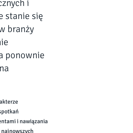
znych i
 stanie się
w branży
nie
ra ponownie
 na
rakterze
 spotkań
entami i nawiązania
ji najnowszych