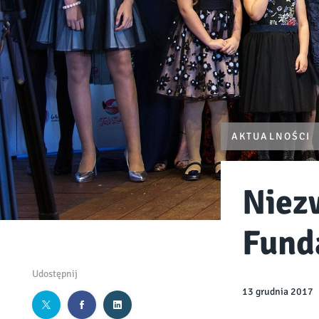
AKTUALNOŚCI
Niez
Fund
Udostępnij
13 grudnia 2017