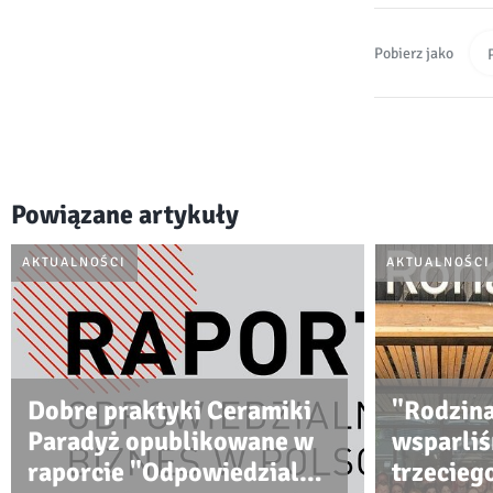
Pobierz jako
Powiązane artykuły
AKTUALNOŚCI
AKTUALNOŚCI
Dobre praktyki Ceramiki
"Rodzina
Paradyż opublikowane w
wsparli
raporcie "Odpowiedzialny
trzecieg