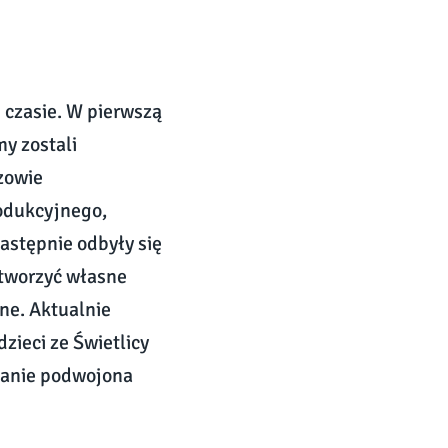
 czasie. W pierwszą
my zostali
zowie
odukcyjnego,
astępnie odbyły się
stworzyć własne
ne. Aktualnie
zieci ze Świetlicy
tanie podwojona