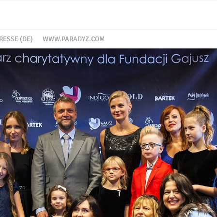
RESSE (DE)
WWW.PARADYZ.COM