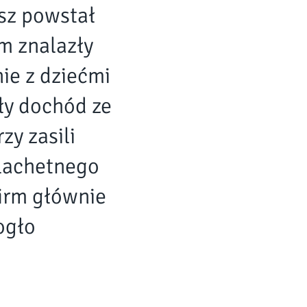
usz powstał
m znalazły
ie z dziećmi
ły dochód ze
zy zasili
zlachetnego
firm głównie
ogło