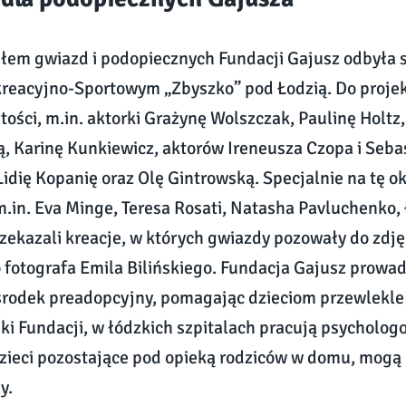
ałem gwiazd i podopiecznych Fundacji Gajusz odbyła s
reacyjno-Sportowym „Zbyszko” pod Łodzią. Do proje
tości, m.in. aktorki Grażynę Wolszczak, Paulinę Holtz
 Karinę Kunkiewicz, aktorów Ireneusza Czopa i Seba
Lidię Kopanię oraz Olę Gintrowską. Specjalnie na tę o
m.in. Eva Minge, Teresa Rosati, Natasha Pavluchenko
przekazali kreacje, w których gwiazdy pozowały do zdj
fotografa Emila Bilińskiego. Fundacja Gajusz prowadz
ośrodek preadopcyjny, pomagając dzieciom przewlekle 
ki Fundacji, w łódzkich szpitalach pracują psycholog
 dzieci pozostające pod opieką rodziców w domu, mogą 
y.