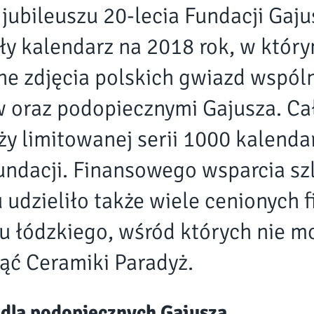
 jubileuszu 20-lecia Fundacji Gaj
ły kalendarz na 2018 rok, w który
kne zdjęcia polskich gwiazd wspóln
w oraz podopiecznymi Gajusza. Ca
y limitowanej serii 1000 kalendar
undacji. Finansowego wsparcia s
 udzieliło także wiele cenionych 
nu łódzkiego, wśród których nie m
ąć Ceramiki Paradyż.
dla podopiecznych Gajusza