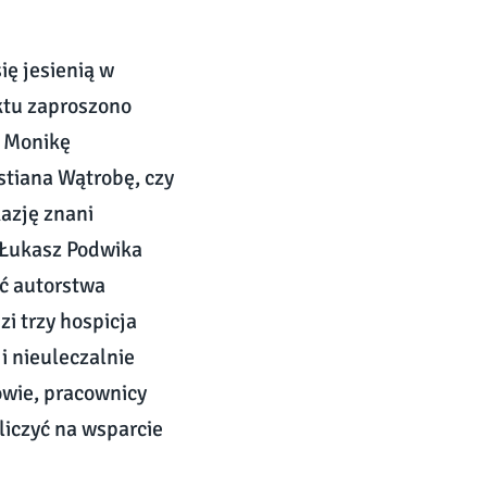
ię jesienią w
ktu zaproszono
, Monikę
stiana Wątrobę, czy
kazję znani
, Łukasz Podwika
ęć autorstwa
i trzy hospicja
i nieuleczalnie
owie, pracownicy
liczyć na wsparcie