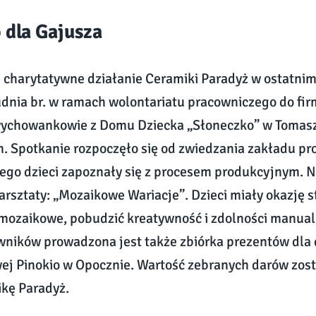
o dla Gajusza
e charytatywne działanie Ceramiki Paradyż w ostatnim
udnia br. w ramach wolontariatu pracowniczego do fir
wychowankowie z Domu Dziecka „Słoneczko” w Tomas
 Spotkanie rozpoczęło się od zwiedzania zakładu pr
ego dzieci zapoznały się z procesem produkcyjnym. N
rsztaty: „Mozaikowe Wariacje”. Dzieci miały okazję 
mozaikowe, pobudzić kreatywność i zdolności manual
ników prowadzona jest także zbiórka prezentów dla d
ej Pinokio w Opocznie. Wartość zebranych darów zos
kę Paradyż.