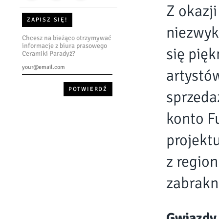
Z okazji
ZAPISZ SIĘ!
niezwyk
Chcesz na bieżąco otrzymywać
informacje z biura prasowego
się pię
Ceramiki Paradyż?
artystó
sprzedaż
konto F
projektu
z regio
zabrakn
Gwiazdy 