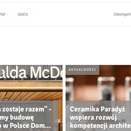
Udostępni
PDF
DOCX
AKTUALNOŚCI
 zostaje razem" -
Ceramika Paradyż
śmy budowę
wspiera rozwój
o w Polsce Domu
kompetencji archit