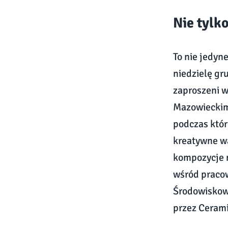
Nie tylk
To nie jedyn
niedzielę gr
zaproszeni 
Mazowieckim.
podczas któr
kreatywne wa
kompozycje 
wśród pracow
Środowiskow
przez Cerami