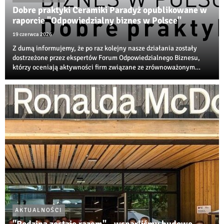
Dobre praktyki Ceramiki Paradyż opublikowane w
raporcie "Odpowiedzialny biznes w Polsce"
19 czerwca 2026
Z dumą informujemy, że po raz kolejny nasze działania zostały
dostrzeżone przez ekspertów Forum Odpowiedzialnego Biznesu,
którzy oceniają aktywności firm związane ze zrównoważonym
rozwojem, transformacją środowiskową i społeczną
odpowiedzialnością biznesu.
AKTUALNOŚCI