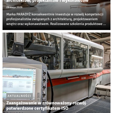
architektów, projektantów i wykonawców
29 maja 2026
Marka PARADYŻ konsekwentnie inwestuje w rozwój kompetencji
profesjonalistów związanych z architekturą, projektowaniem
wnętrz oraz wykonawstwem. Realizowane szkolenia produktowe i
techniczne są jedną z najbardziej rozpoznawalnych inicjatyw
edukacyjnych w branży ceramiczne...
AKTUALNOŚCI
Zaangażowanie w zrównoważony rozwój
potwierdzone certyfikatem ISO