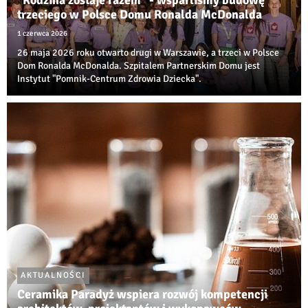
"Rodzina zostaje razem" - wsparliśmy budowę
trzeciego w Polsce Domu Ronalda McDonalda
1 czerwca 2026
26 maja 2026 roku otwarto drugi w Warszawie, a trzeci w Polsce
Dom Ronalda McDonalda. Szpitalem Partnerskim Domu jest
Instytut "Pomnik-Centrum Zdrowia Dziecka".
AKTUALNOŚCI
Ceramika Paradyż wspiera rozwój kompetencji