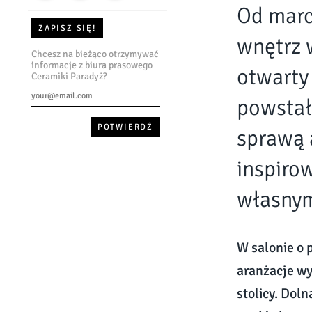
Od marc
ZAPISZ SIĘ!
wnętrz 
Chcesz na bieżąco otrzymywać
informacje z biura prasowego
otwarty
Ceramiki Paradyż?
powstał
sprawą 
inspiro
własny
W salonie o 
aranżacje wy
stolicy. Dol