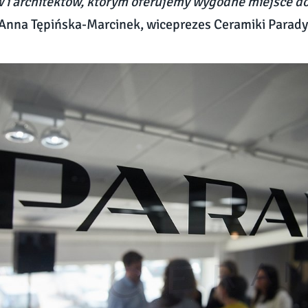
 i architektów, którym oferujemy wygodne miejsce do
 Anna Tępińska-Marcinek, wiceprezes Ceramiki Parady