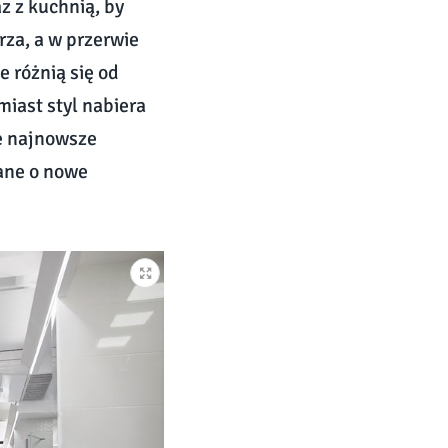
z z kuchnią, by
za, a w przerwie
 różnią się od
miast styl nabiera
e najnowsze
iane o nowe