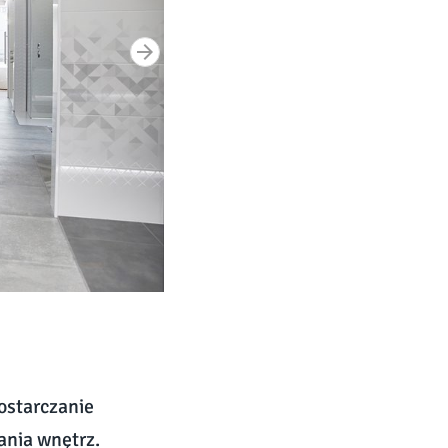
ostarczanie
ania wnętrz.