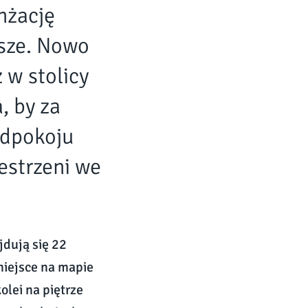
nżację
jsze. Nowo
 w stolicy
, by za
edpokoju
estrzeni we
jdują się 22
miejsce na mapie
olei na piętrze