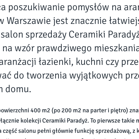
a poszukiwanie pomysłów na ara
w Warszawie jest znacznie łatwie
 salon sprzedaży Ceramiki Paradyż
 na wzór prawdziwego mieszkania
aranżacji łazienki, kuchni czy prz
wać do tworzenia wyjątkowych prz
m domu.
powierzchni 400 m2 (po 200 m2 na parter i piętro) zna
łącznie kolekcji Ceramiki Paradyż. To pierwsze takie 
na część salonu pełni głównie funkcję sprzedażową, z k