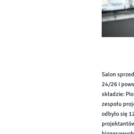
Salon sprzed
24/26 i pows
składzie: Pi
zespołu proj
odbyło się 1
projektantów
biznesowych