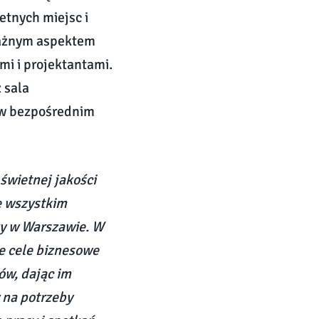
etnych miejsc i
ważnym aspektem
mi i projektantami.
 sala
c w bezpośrednim
świetnej jakości
e wszystkim
ży w Warszawie. W
e cele biznesowe
ów, dając im
 na potrzeby