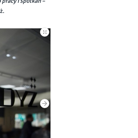
 pracy i spotkań
–
ż.