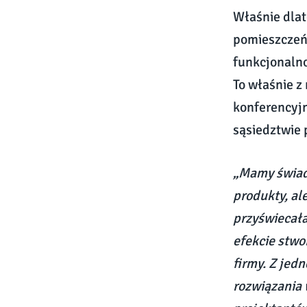
Właśnie dlat
pomieszczeń 
funkcjonalno
To właśnie z
konferencyjn
sąsiedztwie 
„Mamy świado
produkty, al
przyświecał
efekcie stwo
firmy. Z jed
rozwiązania 