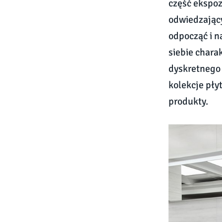
część ekspoz
odwiedzający
odpocząć i n
siebie chara
dyskretnego 
kolekcje pły
produkty.