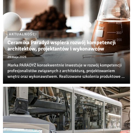
AKTUALNOŚCI
Ceramika Paradyż wspiera rozwój kompetencji
architektów, projektantów i wykonawców
29 maja 2026
Marka PARADYŻ konsekwentnie inwestuje w rozwój kompetencji
profesjonalistów związanych z architekturą, projektowaniem
wnętrz oraz wykonawstwem. Realizowane szkolenia produktowe i
techniczne są jedną z najbardziej rozpoznawalnych inicjatyw
edukacyjnych w branży ceramiczne...