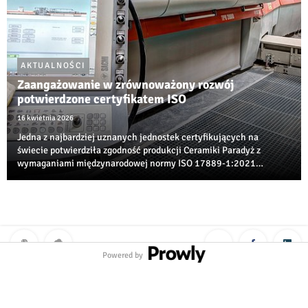
AKTUALNOŚCI
Zaangażowanie w zrównoważony rozwój
potwierdzone certyfikatem ISO
16 kwietnia 2026
Jedna z najbardziej uznanych jednostek certyfikujących na
świecie potwierdziła zgodność produkcji Ceramiki Paradyż z
wymaganiami międzynarodowej normy ISO 17889‑1:2021
dotyczącej zrównoważonego rozwoju w branży ceramicznej.
Powered by
Polityka prywatności
|
Klauzula RODO