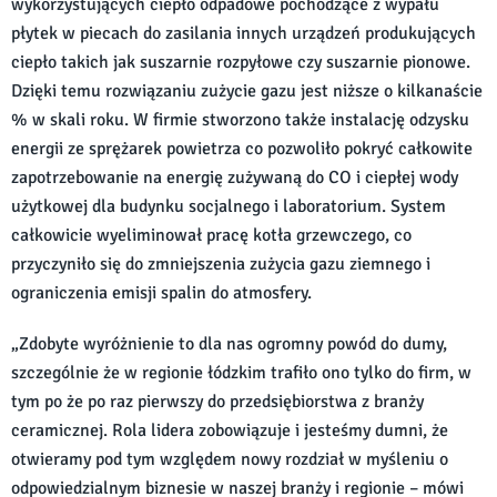
wykorzystujących ciepło odpadowe pochodzące z wypału
płytek w piecach do zasilania innych urządzeń produkujących
ciepło takich jak suszarnie rozpyłowe czy suszarnie pionowe.
Dzięki temu rozwiązaniu zużycie gazu jest niższe o kilkanaście
% w skali roku. W firmie stworzono także instalację odzysku
energii ze sprężarek powietrza co pozwoliło pokryć całkowite
zapotrzebowanie na energię zużywaną do CO i ciepłej wody
użytkowej dla budynku socjalnego i laboratorium. System
całkowicie wyeliminował pracę kotła grzewczego, co
przyczyniło się do zmniejszenia zużycia gazu ziemnego i
ograniczenia emisji spalin do atmosfery.
„Zdobyte wyróżnienie to dla nas ogromny powód do dumy,
szczególnie że w regionie łódzkim trafiło ono tylko do firm, w
tym po że po raz pierwszy do przedsiębiorstwa z branży
ceramicznej. Rola lidera zobowiązuje i jesteśmy dumni, że
otwieramy pod tym względem nowy rozdział w myśleniu o
odpowiedzialnym biznesie w naszej branży i regionie – mówi