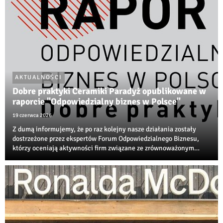
AKTUALNOŚCI
Dobre praktyki Ceramiki Paradyż opublikowane w
raporcie "Odpowiedzialny biznes w Polsce"
19 czerwca 2026
Z dumą informujemy, że po raz kolejny nasze działania zostały
dostrzeżone przez ekspertów Forum Odpowiedzialnego Biznesu,
którzy oceniają aktywności firm związane ze zrównoważonym
rozwojem, transformacją środowiskową i społeczną
odpowiedzialnością biznesu.