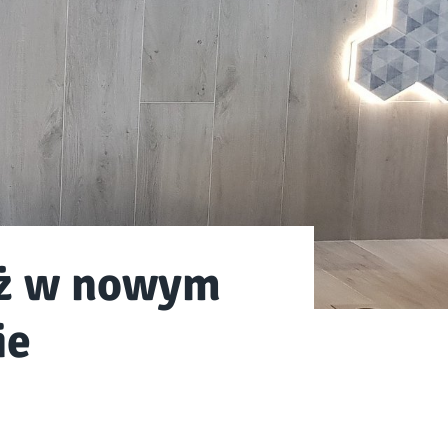
yż w nowym
ie