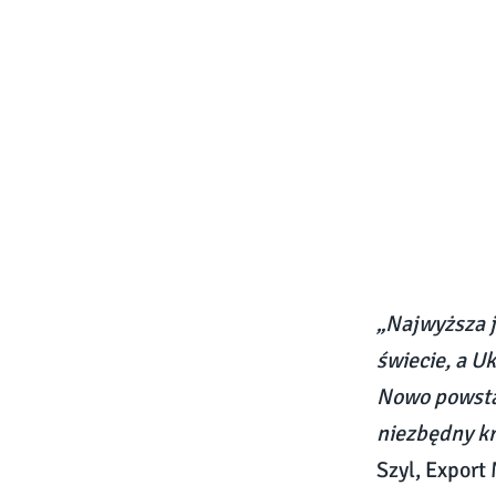
„Najwyższa j
świecie, a U
Nowo powstał
niezbędny k
Szyl, Export