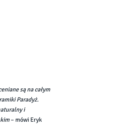
ceniane są na całym
ramiki Paradyż.
aturalny i
skim
– mówi Eryk