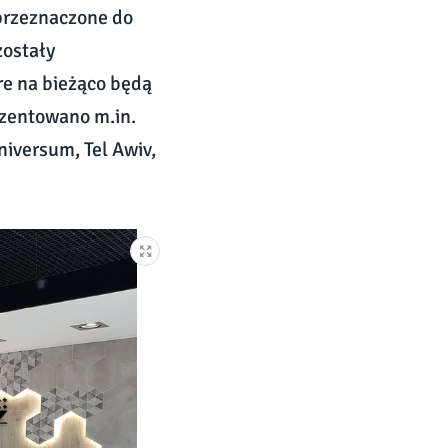
 przeznaczone do
zostały
e na bieżąco będą
ezentowano m.in.
niversum, Tel Awiv,