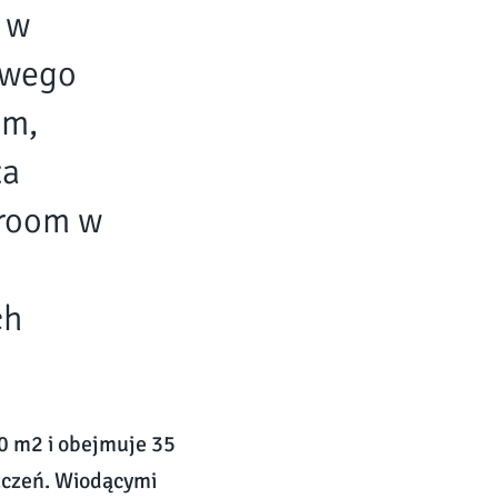
 w
owego
im,
za
wroom w
ch
00 m2 i obejmuje 35
zczeń. Wiodącymi