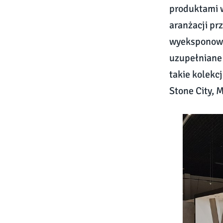
produktami w
aranżacji prz
wyeksponowan
uzupełniane 
takie kolekc
Stone City, 