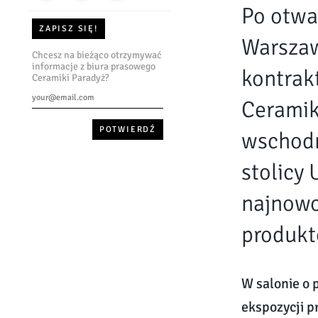
Po otwa
ZAPISZ SIĘ!
Warszaw
Chcesz na bieżąco otrzymywać
informacje z biura prasowego
kontrak
Ceramiki Paradyż?
Ceramik
wschodn
stolicy 
najnowo
produkt
W salonie o 
ekspozycji 