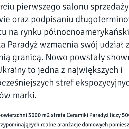
rciu pierwszego salonu sprzedaży
ie oraz podpisaniu długotermin
tu na rynku północnoamerykańsk
a Paradyż wzmacnia swój udział 
ią granicą. Nowo powstały sho
Ukrainy to jedna z największych i
cześniejszych stref ekspozycyjny
ów marki.
powierzchni 3000 m2 strefa Ceramiki Paradyż liczy 5
przypominających realne aranżacje domowych pomies