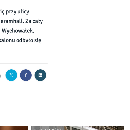
ę przy ulicy
Keramhall. Za cały
ia Wychowałek,
salonu odbyło się
j