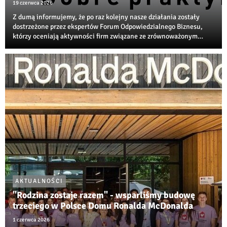
19 czerwca 2026
Z dumą informujemy, że po raz kolejny nasze działania zostały
dostrzeżone przez ekspertów Forum Odpowiedzialnego Biznesu,
którzy oceniają aktywności firm związane ze zrównoważonym
rozwojem, transformacją środowiskową i społeczną
odpowiedzialnością biznesu.
AKTUALNOŚCI
"Rodzina zostaje razem" - wsparliśmy budowę
trzeciego w Polsce Domu Ronalda McDonalda
1 czerwca 2026