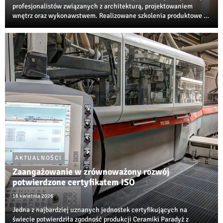
profesjonalistów związanych z architekturą, projektowaniem
wnętrz oraz wykonawstwem. Realizowane szkolenia produktowe i
techniczne są jedną z najbardziej rozpoznawalnych inicjatyw
edukacyjnych w branży ceramiczne...
AKTUALNOŚCI
Zaangażowanie w zrównoważony rozwój
potwierdzone certyfikatem ISO
16 kwietnia 2026
Jedna z najbardziej uznanych jednostek certyfikujących na
świecie potwierdziła zgodność produkcji Ceramiki Paradyż z