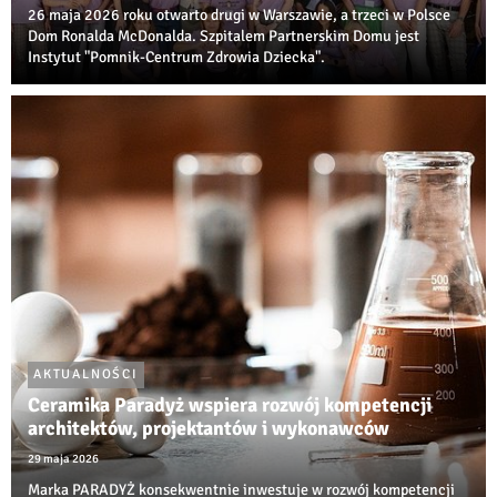
26 maja 2026 roku otwarto drugi w Warszawie, a trzeci w Polsce
Dom Ronalda McDonalda. Szpitalem Partnerskim Domu jest
Instytut "Pomnik-Centrum Zdrowia Dziecka".
AKTUALNOŚCI
Ceramika Paradyż wspiera rozwój kompetencji
architektów, projektantów i wykonawców
29 maja 2026
Marka PARADYŻ konsekwentnie inwestuje w rozwój kompetencji