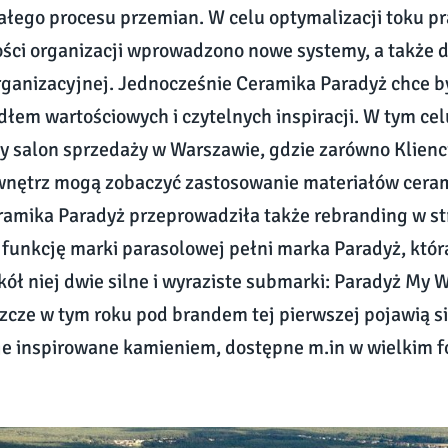
łego procesu przemian. W celu optymalizacji toku pr
ści organizacji wprowadzono nowe systemy, a także 
rganizacyjnej. Jednocześnie Ceramika Paradyż chce b
dłem wartościowych i czytelnych inspiracji. W tym cel
y salon sprzedaży w Warszawie, gdzie zarówno Klienci, 
 wnętrz mogą zobaczyć zastosowanie materiałów cera
ramika Paradyż przeprowadziła także rebranding w st
 funkcję marki parasolowej pełni marka Paradyż, któr
ół niej dwie silne i wyraziste submarki: Paradyż My 
szcze w tym roku pod brandem tej pierwszej pojawią s
e inspirowane kamieniem, dostępne m.in w wielkim f