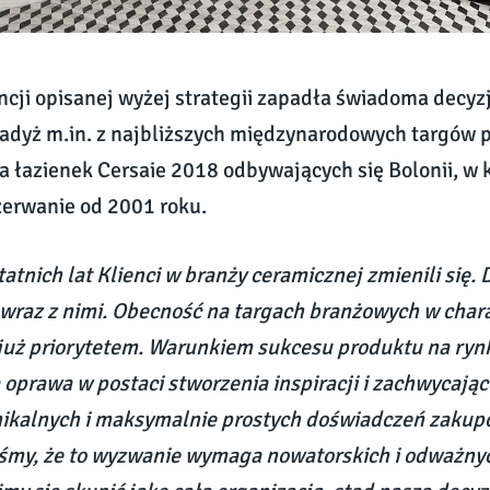
ji opisanej wyżej strategii zapadła świadoma decyzj
adyż m.in. z najbliższych międzynarodowych targów 
a łazienek Cersaie 2018 odbywających się Bolonii, w 
zerwanie od 2001 roku.
tatnich lat Klienci w branży ceramicznej zmienili się
 wraz z nimi. Obecność na targach branżowych w cha
ś już priorytetem. Warunkiem sukcesu produktu na rynk
oprawa w postaci stworzenia inspiracji i zachwycające
nikalnych i maksymalnie prostych doświadczeń zakup
śmy, że to wyzwanie wymaga nowatorskich i odważnyc