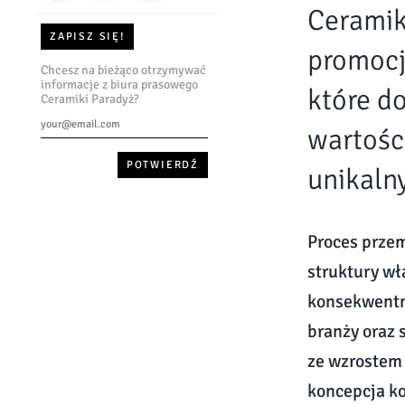
Ceramik
ZAPISZ SIĘ!
promocj
Chcesz na bieżąco otrzymywać
informacje z biura prasowego
które d
Ceramiki Paradyż?
wartości
unikaln
Proces przem
struktury wł
konsekwentni
branży oraz 
ze wzrostem 
koncepcja ko