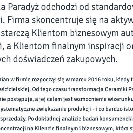
a Paradyż odchodzi od standard
i. Firma skoncentruje się na akty
ostarczą Klientom biznesowym au
, a Klientom finalnym inspiracji o
ych doświadczeń zakupowych.
ian w firmie rozpoczął się w marcu 2016 roku, kiedy 
aścicielskiej. Od tego czasu transformacja Ceramiki P
e postępuje, a jej celem jest wzmocnienie wizerunku 
systematyczne zwiększanie produkcji - i co bardzo isto
sprzedaży. Po dokładnej analizie badań konsumenck
ncentracji na Kliencie finalnym i biznesowym, która 