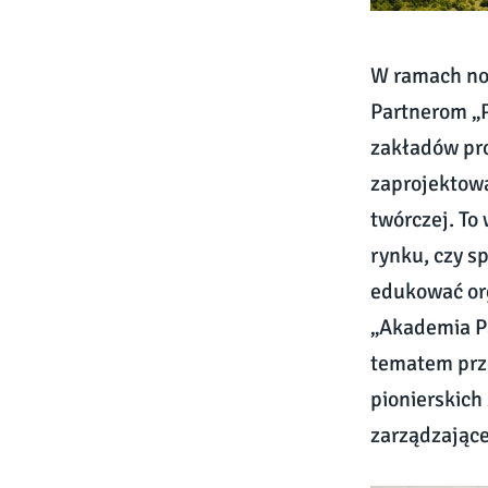
W ramach now
Partnerom „
zakładów pro
zaprojektow
twórczej. To
rynku, czy s
edukować or
„Akademia Pa
tematem prze
pionierskich
zarządzające