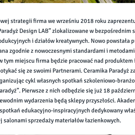
ej strategii firma we wrześniu 2018 roku zaprezentu
Paradyż Design LAB” zlokalizowane w bezpośrednim s
dukcyjnych i działów kreatywnych. Nowo powstała p
ana zgodnie z nowoczesnymi standardami i metodami
 w tym miejscu firma będzie pracować nad produktem 
potykać się ze swoimi Partnerami. Ceramika Paradyż z
ganizując cykl własnych spotkań szkoleniowo-branż
radyż”. Pierwsze z nich odbędzie się już 18 październ
wodnim wydarzenia będą sklepy przyszłości. Akadem
 spotkań edukacyjno-inspiracyjnych dedykowany właś
j salonami sprzedaży materiałów łazienkowych.