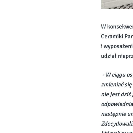
W konsekwenc
Ceramiki Par
i wyposażeni
udział niepr
- W ciągu os
zmieniać się
nie jest dzi
odpowiednia 
następnie u
Zdecydowali