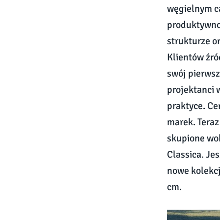
węgielnym ca
produktywno
strukturze o
Klientów źró
swój pierwsz
projektanci
praktyce. Ce
marek. Teraz
skupione wok
Classica. Je
nowe kolekcj
cm.