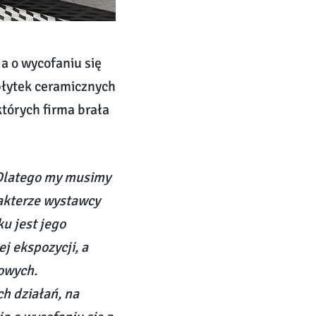
a o wycofaniu się
płytek ceramicznych
których firma brała
. Dlatego my musimy
rakterze wystawcy
u jest jego
j ekspozycji, a
owych.
h działań, na