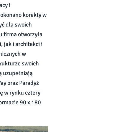
acy i
dokonano korekty w
yć dla swoich
u firma otworzyła
jak i architekci i
micznych w
rukturze swoich
ą uzupełniają
Way oraz Paradyż
ię w rynku cztery
ormacie 90 x 180