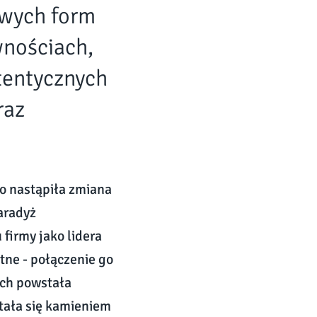
owych form
wnościach,
tentycznych
raz
to nastąpiła zmiana
aradyż
firmy jako lidera
tne - połączenie go
ich powstała
stała się kamieniem