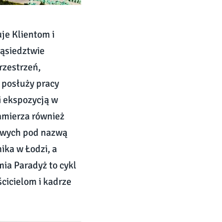
je Klientom i
ąsiedztwie
rzestrzeń,
 posłuży pracy
i ekspozycją w
amierza również
owych pod nazwą
ika w Łodzi, a
ia Paradyż to cykl
cicielom i kadrze