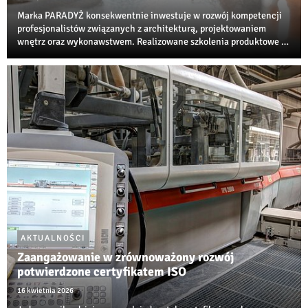
Marka PARADYŻ konsekwentnie inwestuje w rozwój kompetencji
profesjonalistów związanych z architekturą, projektowaniem
wnętrz oraz wykonawstwem. Realizowane szkolenia produktowe i
techniczne są jedną z najbardziej rozpoznawalnych inicjatyw
edukacyjnych w branży ceramiczne...
AKTUALNOŚCI
Zaangażowanie w zrównoważony rozwój
potwierdzone certyfikatem ISO
16 kwietnia 2026