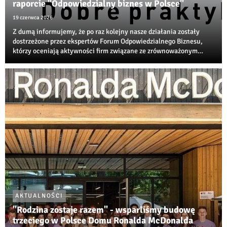
raporcie "Odpowiedzialny biznes w Polsce"
19 czerwca 2026
Z dumą informujemy, że po raz kolejny nasze działania zostały
dostrzeżone przez ekspertów Forum Odpowiedzialnego Biznesu,
którzy oceniają aktywności firm związane ze zrównoważonym
rozwojem, transformacją środowiskową i społeczną
odpowiedzialnością biznesu.
AKTUALNOŚCI
"Rodzina zostaje razem" - wsparliśmy budowę
trzeciego w Polsce Domu Ronalda McDonalda