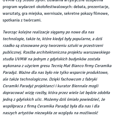
UVMW czy Studio Syfon. Działania artystyczne uzupełnia
program wydarzeń okołofestiwalowych: debata, prezentacje,
warsztaty, gra miejska, wernisaże, sekretne pokazy filmowe,
spotkania z twórcami.
Tworząc kolejne realizacje sięgamy po nowe dla nas
technologie, także te, które kiedyś były popularne, a dziś
rzadko są stosowane przy tworzeniu sztuki w przestrzeni
publicznej. Rzeźba architektoniczna projektu warszawskiego
studia UVMW na jednym z gdyńskich budynków została
wykonana z użyciem gresu Tecniq Mat Bianco firmy Ceramika
Paradyż. Ważne dla nas było nie tylko wsparcie produktowe,
ale także technologiczne. Dzięki fachowcom z fabryki
Ceramiki Paradyż projektanci i kurator Biennale mogli
dopracować wizję rzeźby, która przez wiele lat będzie zdobiła
jedną z gdyńskich ulic. Możemy dziś śmiało powiedzieć, że
współpraca z firmą Ceramika Paradyż była dla nas i dla
naszych artystów niezwykła ze względu na możliwość