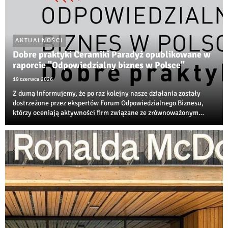
AKTUALNOŚCI
Dobre praktyki Ceramiki Paradyż opublikowane w
raporcie "Odpowiedzialny biznes w Polsce"
19 czerwca 2026
Z dumą informujemy, że po raz kolejny nasze działania zostały
dostrzeżone przez ekspertów Forum Odpowiedzialnego Biznesu,
którzy oceniają aktywności firm związane ze zrównoważonym
rozwojem, transformacją środowiskową i społeczną
odpowiedzialnością biznesu.