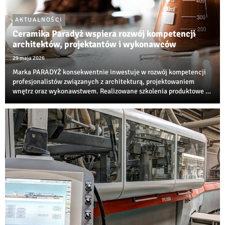
AKTUALNOŚCI
Ceramika Paradyż wspiera rozwój kompetencji
architektów, projektantów i wykonawców
29 maja 2026
Marka PARADYŻ konsekwentnie inwestuje w rozwój kompetencji
profesjonalistów związanych z architekturą, projektowaniem
wnętrz oraz wykonawstwem. Realizowane szkolenia produktowe i
techniczne są jedną z najbardziej rozpoznawalnych inicjatyw
edukacyjnych w branży ceramiczne...