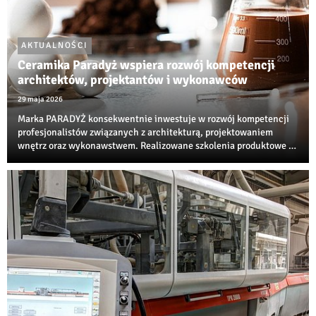
AKTUALNOŚCI
Ceramika Paradyż wspiera rozwój kompetencji
architektów, projektantów i wykonawców
29 maja 2026
Marka PARADYŻ konsekwentnie inwestuje w rozwój kompetencji
profesjonalistów związanych z architekturą, projektowaniem
wnętrz oraz wykonawstwem. Realizowane szkolenia produktowe i
techniczne są jedną z najbardziej rozpoznawalnych inicjatyw
edukacyjnych w branży ceramiczne...