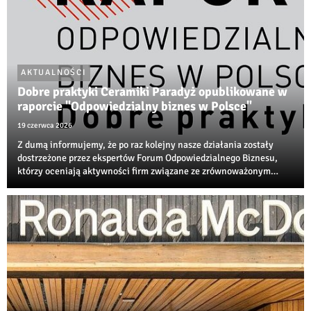
AKTUALNOŚCI
Dobre praktyki Ceramiki Paradyż opublikowane w
raporcie "Odpowiedzialny biznes w Polsce"
19 czerwca 2026
Z dumą informujemy, że po raz kolejny nasze działania zostały
dostrzeżone przez ekspertów Forum Odpowiedzialnego Biznesu,
którzy oceniają aktywności firm związane ze zrównoważonym
rozwojem, transformacją środowiskową i społeczną
odpowiedzialnością biznesu.