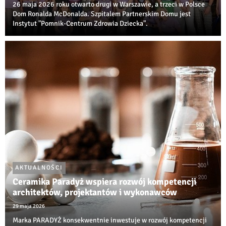
26 maja 2026 roku otwarto drugi w Warszawie, a trzeci w Polsce
Dom Ronalda McDonalda. Szpitalem Partnerskim Domu jest
Instytut "Pomnik-Centrum Zdrowia Dziecka".
AKTUALNOŚCI
Ceramika Paradyż wspiera rozwój kompetencji
architektów, projektantów i wykonawców
29 maja 2026
Marka PARADYŻ konsekwentnie inwestuje w rozwój kompetencji