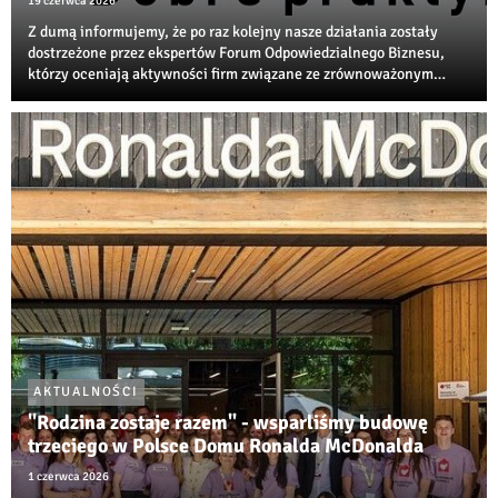
19 czerwca 2026
Z dumą informujemy, że po raz kolejny nasze działania zostały
dostrzeżone przez ekspertów Forum Odpowiedzialnego Biznesu,
którzy oceniają aktywności firm związane ze zrównoważonym
rozwojem, transformacją środowiskową i społeczną
odpowiedzialnością biznesu.
AKTUALNOŚCI
"Rodzina zostaje razem" - wsparliśmy budowę
trzeciego w Polsce Domu Ronalda McDonalda
1 czerwca 2026