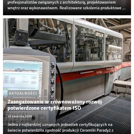
profesjonalistów związanych z architekturą, projektowaniem
wnętrz oraz wykonawstwem. Realizowane szkolenia produktowe i
techniczne są jedną z najbardziej rozpoznawalnych inicjatyw
edukacyjnych w branży ceramiczne...
AKTUALNOŚCI
Zaangażowanie w zrównoważony rozwój
potwierdzone certyfikatem ISO
16 kwietnia 2026
Jedna z najbardziej uznanych jednostek certyfikujących na
świecie potwierdziła zgodność produkcji Ceramiki Paradyż z