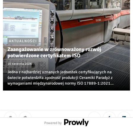
AKTUALNOŚCI
Zaangażowanie w zrównoważony rozwój
potwierdzone certyfikatem ISO
16 kwietnia 2026
Jedna z najbardziej uznanych jednostek certyfikujących na
świecie potwierdziła zgodność produkcji Ceramiki Paradyż z
wymaganiami międzynarodowej normy ISO 17889‑1:2021
dotyczącej zrównoważonego rozwoju w branży ceramicznej.
Powered by
Polityka prywatności
|
Klauzula RODO