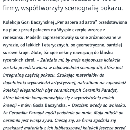
firmy, współtworzyły scenografię pokazu.
Kolekcja Gosi Baczyńskiej „Per aspera ad astra” przedstawiona
na placu przed pałacem na Wyspie czerpie wzorce z
renesansu. Modelki zaprezentowały suknie zróżnicowane w
wyrazie, od lekkich i eterycznych, po geometryczne, bardziej
surowe kroje. Złote, lśniące cekiny nawiązują do blasku
rycerskich zbroi. –
Zależało mi, by moja najnowsza kolekcja
została przedstawiona w odpowiedniej scenografii, która jest
integralną częścią pokazu. Szukając materiałów do
dopełnienia wypowiedzi artystycznej, natrafiłam na zapowiedź
kolekcji eleganckich płyt ceramicznych Ceramiki Paradyż,
które idealnie komponowałyby się z wyrazistością moich
kreacji
– mówi Gosia Baczyńska. –
Doszłam wtedy do wniosku,
że Ceramika Paradyż myśli podobnie do mnie. Moja miłość do
ceramiki jest wciąż żywa. Cieszę się, że firma zgodziła się
przekazać materiały z ich jubileuszowej kolekcji jeszcze przed