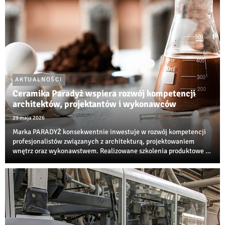
AKTUALNOŚCI
Ceramika Paradyż wspiera rozwój kompetencji
architektów, projektantów i wykonawców
29 maja 2026
Marka PARADYŻ konsekwentnie inwestuje w rozwój kompetencji
profesjonalistów związanych z architekturą, projektowaniem
wnętrz oraz wykonawstwem. Realizowane szkolenia produktowe i
techniczne są jedną z najbardziej rozpoznawalnych inicjatyw
edukacyjnych w branży ceramiczne...