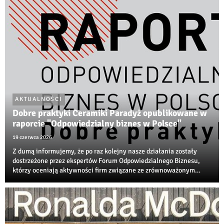
AKTUALNOŚCI
Dobre praktyki Ceramiki Paradyż opublikowane w
raporcie "Odpowiedzialny biznes w Polsce"
19 czerwca 2026
Z dumą informujemy, że po raz kolejny nasze działania zostały
dostrzeżone przez ekspertów Forum Odpowiedzialnego Biznesu,
którzy oceniają aktywności firm związane ze zrównoważonym
rozwojem, transformacją środowiskową i społeczną
odpowiedzialnością biznesu.