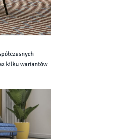
spółczesnych
az kilku wariantów