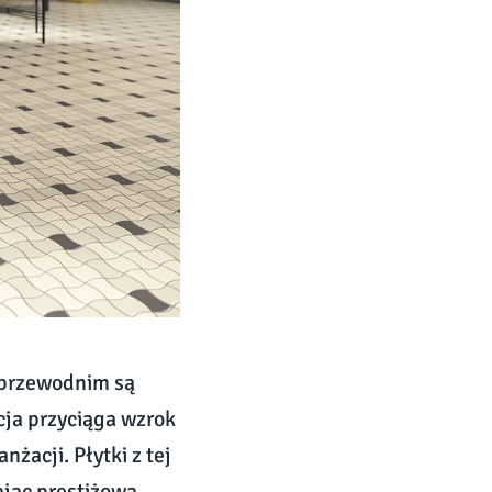
 przewodnim są
cja przyciąga wzrok
żacji. Płytki z tej
ając prestiżową