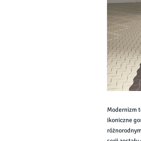
Modernizm to
ikoniczne go
różnorodnymi
serii został