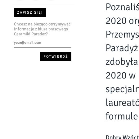
Poznali
ZAPISZ SIĘ!
2020 or
Chcesz na bieżąco otrzymywać
informacje z biura prasowego
Przemys
Ceramiki Paradyż?
Paradyż
zdobyła
2020 w 
specjal
laureató
formule
Dobry Wzór t