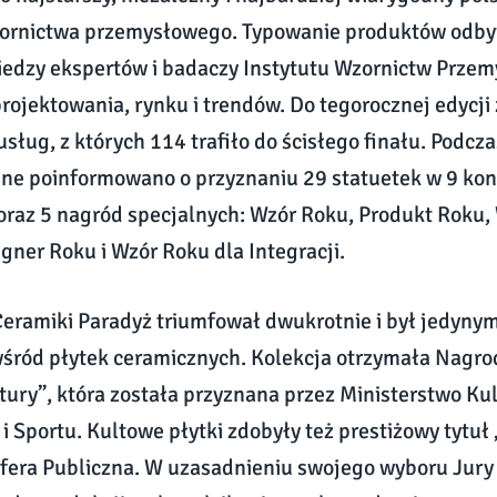
zornictwa przemysłowego. Typowanie produktów odby
edzy ekspertów i badaczy Instytutu Wzornictw Przem
rojektowania, rynku i trendów. Do tegorocznej edycji
sług, z których 114 trafiło do ścisłego finału. Podcza
ine poinformowano o przyznaniu 29 statuetek w 9 ko
oraz 5 nagród specjalnych: Wzór Roku, Produkt Roku,
igner Roku i Wzór Roku dla Integracji.
eramiki Paradyż triumfował dwukrotnie i był jedyn
śród płytek ceramicznych. Kolekcja otrzymała Nagro
tury”, która została przyznana przez Ministerstwo Ku
 Sportu. Kultowe płytki zdobyły też prestiżowy tytu
Sfera Publiczna. W uzasadnieniu swojego wyboru Jury 