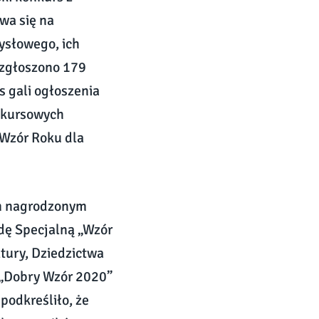
wa się na
ysłowego, ich
 zgłoszono 179
s gali ogłoszenia
nkursowych
 Wzór Roku dla
ym nagrodzonym
dę Specjalną „Wzór
ltury, Dziedzictwa
ł „Dobry Wzór 2020”
podkreśliło, że