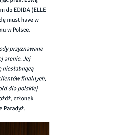
em do EDIDA (ELLE
odę must have w
nu w Polsce.
rody przyznawane
j arenie. Jej
ię niesłabnącą
lientów finalnych,
łd dla polskiej
żdż, członek
e Paradyż.