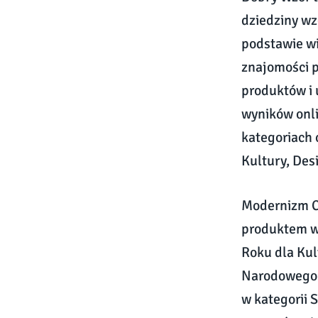
dziedziny w
podstawie wi
znajomości p
produktów i u
wyników onl
kategoriach 
Kultury, Des
Modernizm C
produktem w
Roku dla Kul
Narodowego i
w kategorii 