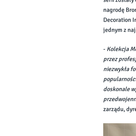
nagrodę Bro
Decoration I
jednym z naj
-
Kolekcja M
przez profes
niezwykła fo
popularności
doskonale wp
przedwojenne
zarządu, dyr