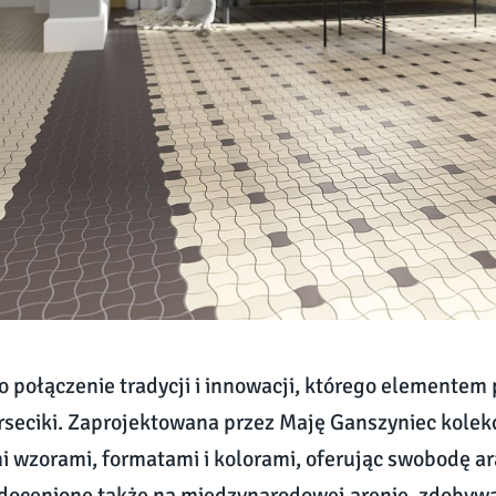
 połączenie tradycji i innowacji, którego elementem
rseciki. Zaprojektowana przez Maję Ganszyniec kolek
 wzorami, formatami i kolorami, oferując swobodę aran
y docenione także na międzynarodowej arenie, zdobyw