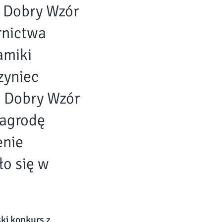
u Dobry Wzór
rnictwa
amiki
zyniec
ł Dobry Wzór
nagrodę
enie
ło się w
ski konkurs z