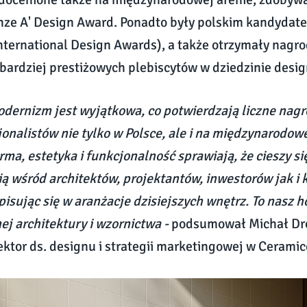
nze A' Design Award. Ponadto były polskim kandydat
nternational Design Awards), a także otrzymały nagr
bardziej prestiżowych plebiscytów w dziedzinie desig
odernizm jest wyjątkowa, co potwierdzają liczne nag
jonalistów nie tylko w Polsce, ale i na międzynarodowe
rma, estetyka i funkcjonalność sprawiają, że cieszy s
ą wśród architektów, projektantów, inwestorów jak i k
isując się w aranżacje dzisiejszych wnętrz. To nasz ho
j architektury i wzornictwa -
podsumował Michał Dro
ektor ds. designu i strategii marketingowej w Ceramic