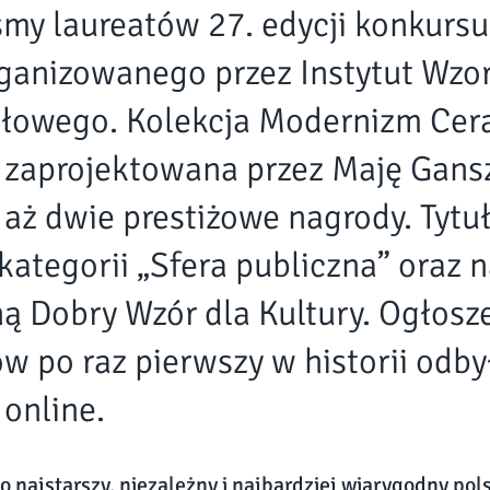
śmy laureatów 27. edycji konkurs
ganizowanego przez Instytut Wzo
łowego. Kolekcja Modernizm Cer
 zaprojektowana przez Maję Gans
 aż dwie prestiżowe nagrody. Tytu
kategorii „Sfera publiczna” oraz 
ną Dobry Wzór dla Kultury. Ogłosz
w po raz pierwszy w historii odby
 online.
o najstarszy, niezależny i najbardziej wiarygodny pol