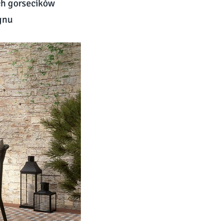
ch gorsecików
ignu