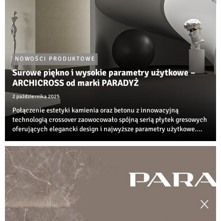
NOWOŚCI PRODUKTOWE
Surowe piękno i wysokie parametry użytkowe –
ARCHICROSS od marki PARADYŻ
2 października 2025
Połączenie estetyki kamienia oraz betonu z innowacyjną
technologią crossover zaowocowało spójną serią płytek gresowych
oferujących elegancki design i najwyższe parametry użytkowe.
Niezwykła propozycja od Ceramiki Paradyż do nowoczesnych,
neutralnych przestrzeni jest już ...