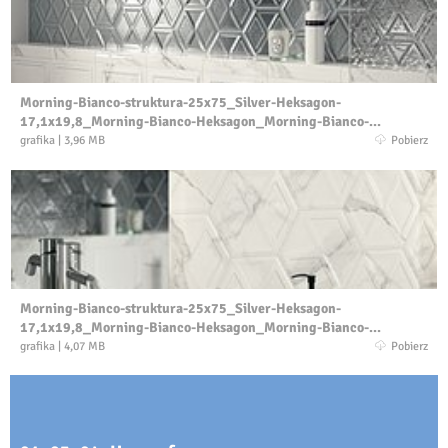
Morning-Bianco-struktura-25x75_Silver-Heksagon-
17,1x19,8_Morning-Bianco-Heksagon_Morning-Bianco-
kształtka-5x25_CALACATTA-mat-59,8x59,8_detal1.jpg
grafika
|
3,96 MB
Pobierz
Morning-Bianco-struktura-25x75_Silver-Heksagon-
17,1x19,8_Morning-Bianco-Heksagon_Morning-Bianco-
kształtka-5x25_CALACATTA-mat-59,8x59,8_detal2.jpg
grafika
|
4,07 MB
Pobierz