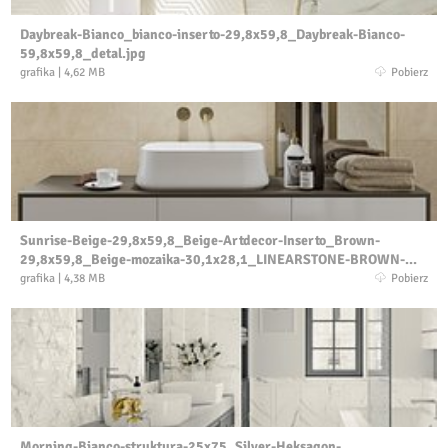
Daybreak-Bianco_bianco-inserto-29,8x59,8_Daybreak-Bianco-
59,8x59,8_detal.jpg
grafika
|
4,62 MB
Pobierz
Sunrise-Beige-29,8x59,8_Beige-Artdecor-Inserto_Brown-
29,8x59,8_Beige-mozaika-30,1x28,1_LINEARSTONE-BROWN-
MAT-59,8×59,8_detal1.jpg
grafika
|
4,38 MB
Pobierz
Morning-Bianco-struktura-25x75_Silver-Heksagon-