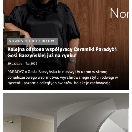
NOWOŚCI PRODUKTOWE
Kolejna odsłona współpracy Ceramiki Paradyż i
Gosi Baczyńskiej już na rynku!
29 października 2025
PARADYŻ x Gosia Baczyńska to niezwykły ukłon w stronę
ponadczasowego wzornictwa, wyrafinowanego stylu i odwagi w
łączeniu pozornie odległych światów. Kolekcje zachwycają
wyjątkowym połączeniem nonszalanckiej elegancji, szczypty retro
oraz inspiracji estetyką lat 60. i 70...