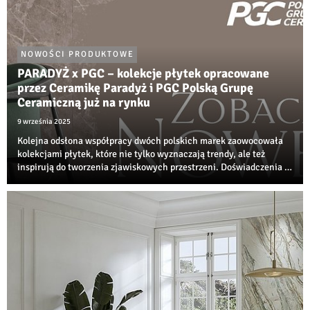
NOWOŚCI PRODUKTOWE
PARADYŻ x PGC – kolekcje płytek opracowane
przez Ceramikę Paradyż i PGC Polską Grupę
Ceramiczną już na rynku
9 września 2025
Kolejna odsłona współpracy dwóch polskich marek zaowocowała
kolekcjami płytek, które nie tylko wyznaczają trendy, ale też
inspirują do tworzenia zjawiskowych przestrzeni. Doświadczenia i
innowacyjności Ceramiki Paradyż oraz PGC Polskiej Grupy
Ceramicznej przyniosły proje...