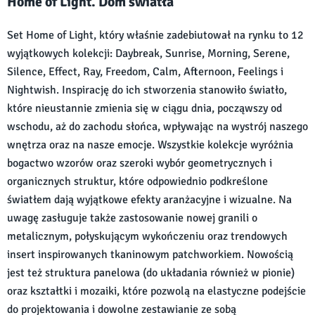
Home of Light. Dom światła
Set Home of Light, który właśnie zadebiutował na rynku to 12
wyjątkowych kolekcji: Daybreak, Sunrise, Morning, Serene,
Silence, Effect, Ray, Freedom, Calm, Afternoon, Feelings i
Nightwish. Inspirację do ich stworzenia stanowiło światło,
które nieustannie zmienia się w ciągu dnia, począwszy od
wschodu, aż do zachodu słońca, wpływając na wystrój naszego
wnętrza oraz na nasze emocje. Wszystkie kolekcje wyróżnia
bogactwo wzorów oraz szeroki wybór geometrycznych i
organicznych struktur, które odpowiednio podkreślone
światłem dają wyjątkowe efekty aranżacyjne i wizualne. Na
uwagę zasługuje także zastosowanie nowej granili o
metalicznym, połyskującym wykończeniu oraz trendowych
insert inspirowanych tkaninowym patchworkiem. Nowością
jest też struktura panelowa (do układania również w pionie)
oraz kształtki i mozaiki, które pozwolą na elastyczne podejście
do projektowania i dowolne zestawianie ze sobą