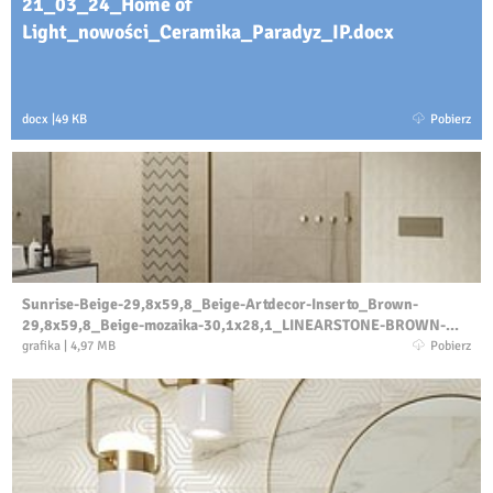
21_03_24_Home of
Light_nowości_Ceramika_Paradyz_IP.docx
docx
|
49 KB
Pobierz
Sunrise-Beige-29,8x59,8_Beige-Artdecor-Inserto_Brown-
29,8x59,8_Beige-mozaika-30,1x28,1_LINEARSTONE-BROWN-
MAT-59,8×59,8.jpg
grafika
|
4,97 MB
Pobierz