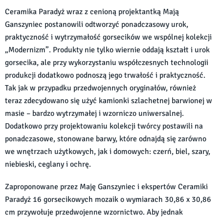
Ceramika Paradyż wraz z cenioną projektantką Mają
Ganszyniec postanowili odtworzyć ponadczasowy urok,
praktyczność i wytrzymałość gorsecików we wspólnej kolekcji
„Modernizm”. Produkty nie tylko wiernie oddają kształt i urok
gorsecika, ale przy wykorzystaniu współczesnych technologii
produkcji dodatkowo podnoszą jego trwałość i praktyczność.
Tak jak w przypadku przedwojennych oryginałów, również
teraz zdecydowano się użyć kamionki szlachetnej barwionej w
masie – bardzo wytrzymałej i wzorniczo uniwersalnej.
Dodatkowo przy projektowaniu kolekcji twórcy postawili na
ponadczasowe, stonowane barwy, które odnajdą się zarówno
we wnętrzach użytkowych, jak i domowych: czerń, biel, szary,
niebieski, ceglany i ochrę.
Zaproponowane przez Maję Ganszyniec i ekspertów Ceramiki
Paradyż 16 gorsecikowych mozaik o wymiarach 30,86 x 30,86
cm przywołuje przedwojenne wzornictwo. Aby jednak