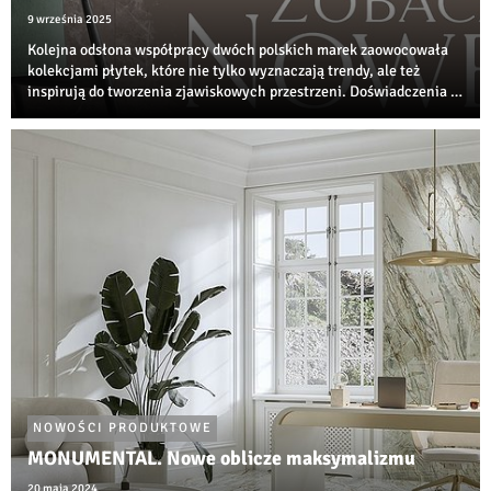
9 września 2025
Kolejna odsłona współpracy dwóch polskich marek zaowocowała
kolekcjami płytek, które nie tylko wyznaczają trendy, ale też
inspirują do tworzenia zjawiskowych przestrzeni. Doświadczenia i
innowacyjności Ceramiki Paradyż oraz PGC Polskiej Grupy
Ceramicznej przyniosły proje...
NOWOŚCI PRODUKTOWE
MONUMENTAL. Nowe oblicze maksymalizmu
20 maja 2024