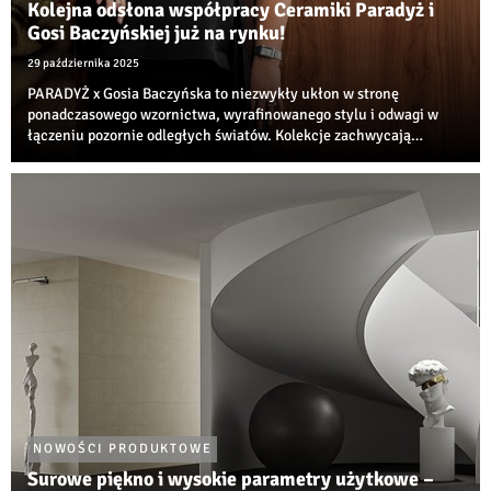
Kolejna odsłona współpracy Ceramiki Paradyż i
Gosi Baczyńskiej już na rynku!
29 października 2025
PARADYŻ x Gosia Baczyńska to niezwykły ukłon w stronę
ponadczasowego wzornictwa, wyrafinowanego stylu i odwagi w
łączeniu pozornie odległych światów. Kolekcje zachwycają
wyjątkowym połączeniem nonszalanckiej elegancji, szczypty retro
oraz inspiracji estetyką lat 60. i 70...
NOWOŚCI PRODUKTOWE
Surowe piękno i wysokie parametry użytkowe –