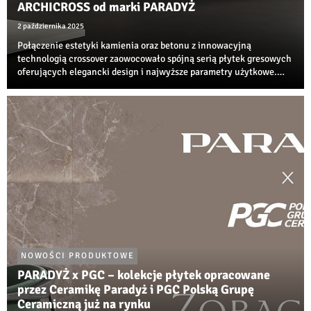
ARCHICROSS od marki PARADYŻ
2 października 2025
Połączenie estetyki kamienia oraz betonu z innowacyjną
technologią crossover zaowocowało spójną serią płytek gresowych
oferujących elegancki design i najwyższe parametry użytkowe.
Niezwykła propozycja od Ceramiki Paradyż do nowoczesnych,
neutralnych przestrzeni jest już ...
NOWOŚCI PRODUKTOWE
PARADYŻ x PGC – kolekcje płytek opracowane
przez Ceramikę Paradyż i PGC Polską Grupę
Ceramiczną już na rynku