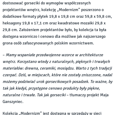
dostosować gorseciki do wymogów współczesnych
projektantów wnętrz, kolekcję „Modernizm” poszerzono o
dodatkowe formaty płytek 19,8 x 19,8 cm oraz 59,8 x 59,8 cm,
heksagony 19,8 x 17,1 cm oraz kwadratowe mozaiki 29,8 x
29,8 cm. Założeniem projektantów było, by kolekcja ta była
dostępna wzorniczo i cenowo dla możliwe jak najszerszego
grona osób zafascynowanych polskim wzornictwem.
–
Mamy wspaniałe przedwojenne wzorce w architekturze
wnętrz. Korzystano wtedy z naturalnych, pięknych i trwałych
materiałów: drewna, ceramiki, mosiądzu. Warto z tych tradycji
czerpać. Dziś, w miejscach, które nie zostały zniszczone, nadal
możemy podziwiać urok gorsecikowych posadzek. To ważne, by
tak jak kiedyś, przystępne cenowo produkty były piękne,
naturalne i trwałe. Tak jak gorseciki
– tłumaczy projekt Maja
Ganszyniec.
Kolekcja „Modernizm” jest dostępna w sprzedaży w sieci