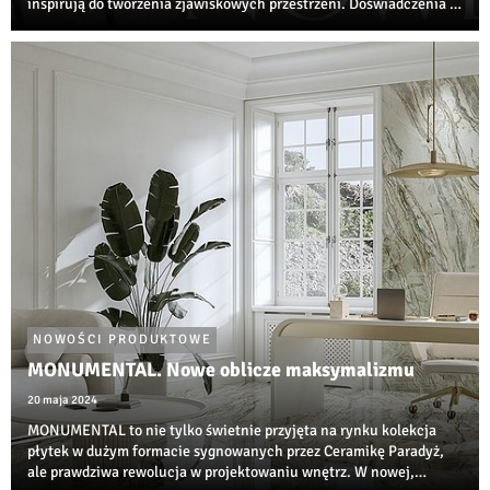
inspirują do tworzenia zjawiskowych przestrzeni. Doświadczenia i
innowacyjności Ceramiki Paradyż oraz PGC Polskiej Grupy
Ceramicznej przyniosły proje...
NOWOŚCI PRODUKTOWE
MONUMENTAL. Nowe oblicze maksymalizmu
20 maja 2024
MONUMENTAL to nie tylko świetnie przyjęta na rynku kolekcja
płytek w dużym formacie sygnowanych przez Ceramikę Paradyż,
ale prawdziwa rewolucja w projektowaniu wnętrz. W nowej,