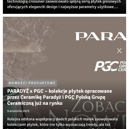
technologią crossover zaowocowało spójną serią płytek gresowych
oferujących elegancki design i najwyższe parametry użytkowe.
Niezwykła propozycja od Ceramiki Paradyż do nowoczesnych,
neutralnych przestrzeni jest już ...
NOWOŚCI PRODUKTOWE
PARADYŻ x PGC – kolekcje płytek opracowane
przez Ceramikę Paradyż i PGC Polską Grupę
Ceramiczną już na rynku
9 września 2025
Kolejna odsłona współpracy dwóch polskich marek zaowocowała
kolekcjami płytek, które nie tylko wyznaczają trendy, ale też