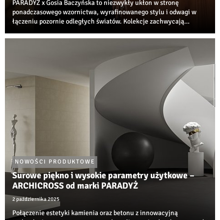
PARADYŻ x Gosia Baczyńska to niezwykły ukłon w stronę
ponadczasowego wzornictwa, wyrafinowanego stylu i odwagi w
łączeniu pozornie odległych światów. Kolekcje zachwycają
wyjątkowym połączeniem nonszalanckiej elegancji, szczypty retro
oraz inspiracji estetyką lat 60. i 70...
NOWOŚCI PRODUKTOWE
Surowe piękno i wysokie parametry użytkowe –
ARCHICROSS od marki PARADYŻ
2 października 2025
Połączenie estetyki kamienia oraz betonu z innowacyjną