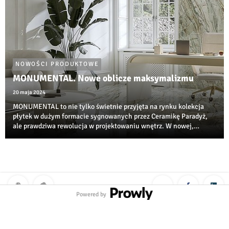
NOWOŚCI PRODUKTOWE
MONUMENTAL. Nowe oblicze maksymalizmu
20 maja 2024
MONUMENTAL to nie tylko świetnie przyjęta na rynku kolekcja
płytek w dużym formacie sygnowanych przez Ceramikę Paradyż,
ale prawdziwa rewolucja w projektowaniu wnętrz. W nowej,
wzbogaconej odsłonie, poprzez różnorodność wymiarów i grafik,
otrzymujemy znacznie większe moż...
Powered by
Polityka prywatności
|
Klauzula RODO